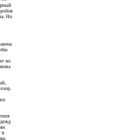
ерный
гробов
ва. Но
ованны
тобы
ег во
овика
ый,
озор.
ших
ения
адежд
ами
 в
ва.