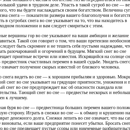
большой удачи в трудном деле. Упасть в такой сугроб во сне — в
того, что вы будете наслаждаться своим богатством. Величина су
изна снега — показатели размера вашего благополучия и богатст
ять в сугробах снега во сне указывает на то, что вы находитесь в
ходном положении и вам следует смириться с этим.
ые вершины гор во сне указывают на ваши амбиции и желание
авиться. Такой сон говорит о том, что ваши претензии необосн
 следует быть скромнее и не тешить себя пустыми надеждами, ч
ать разочарований и огорчений в будущем. Мягкий снег во сне
ещает приятные встречи или известия. Искрящийся на солнце сн
 предвестник счастливых перемен в вашей судьбе. Увидеть снег
е означает получение скорых известий от близкого человека.
 снега видеть во сне — к хорошим прибылям и здоровью. Мокр
ий снег во сне указывает на грядущие приятности, унижения и п
ый снег во сне предупреждает вас об опасности скандала или
тельства. Тающий снег во сне — предвестье нескорых и неболь
ен к лучшему.
ая буря во сне — предвестница больших перемен вашего полож
шую сторону. Играть в снежки во сне — к обману и крушению н
зврат денежного долга. Снежки лепить во сне означает, что вы с
е виноваты, если ваше предприятие понесет убытки. Бросать снег
то во сне предвещает пустые ссоры или никчемные разбирательст