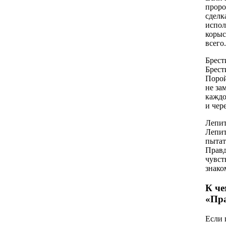
проро
сделк
испол
корыс
всего.
Брест
Брест
Порой
не за
каждо
и чер
Лепит
Лепит
пытат
Правд
чувст
знако
К че
«Пр
Если 