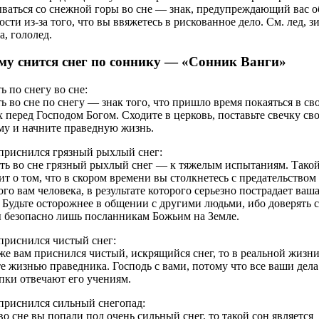
ваться со снежной горы во сне — знак, предупреждающий вас о
ости из-за того, что вы ввяжетесь в рискованное дело. См. лед, з
а, гололед.
му снится снег по соннику — «Сонник Ванги»
ь по снегу во сне:
ь во сне по снегу — знак того, что пришло время покаяться в св
х перед Господом Богом. Сходите в церковь, поставьте свечку св
му и начните праведную жизнь.
приснился грязный рыхлый снег:
ть во сне грязный рыхлый снег — к тяжелым испытаниям. Такой
ит о том, что в скором времени вы столкнетесь с предательством
ого вам человека, в результате которого серьезно пострадает ваш
. Будьте осторожнее в общении с другими людьми, ибо доверять 
 безопасно лишь посланникам Божьим на Земле.
приснился чистый снег:
же вам приснился чистый, искрящийся снег, то в реальной жизн
е жизнью праведника. Господь с вами, потому что все ваши дела
пки отвечают его учениям.
приснился сильный снегопад:
во сне вы попали под очень сильный снег, то такой сон является