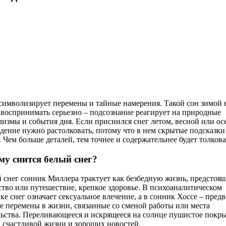
символизирует перемены и тайные намерения. Такой сон зимой 
 воспринимать серьезно – подсознание реагирует на природные
лизмы и события дня. Если приснился снег летом, весной или ос
дение нужно растолковать, потому что в нем скрытые подсказки
. Чем больше деталей, тем точнее и содержательнее будет толков
му снится белый снег?
 снег сонник Миллера трактует как безбедную жизнь, предстоя
ство или путешествие, крепкое здоровье. В психоаналитическом
ке снег означает сексуальное влечение, а в сонник Хоссе – пред
е перемены в жизни, связанные со сменой работы или места
ьства. Переливающееся и искрящееся на солнце пушистое покр
к счастливой жизни и хороших новостей.