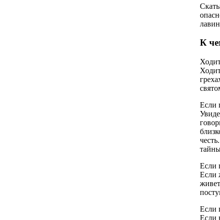
Скаты
опасн
лавин
К че
Ходит
Ходит
греха
свято
Если 
Увиде
говор
близк
честь
тайны
Если 
Если 
живет
посту
Если 
Если 