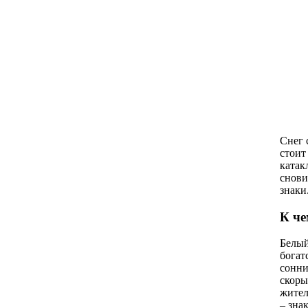
Снег 
стоит
катак
снови
знаки
К че
Белый
богат
сонни
скоры
жител
– зна