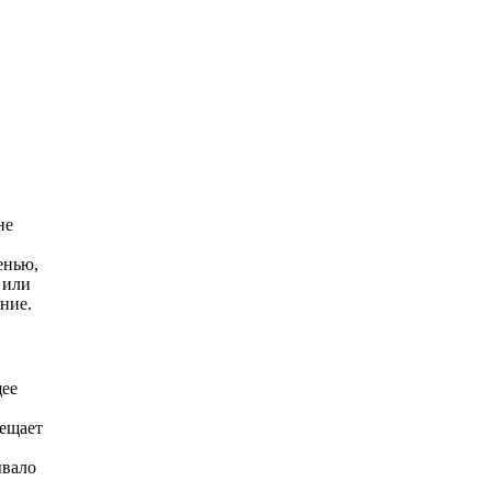
не
енью,
 или
ание.
щее
вещает
ывало