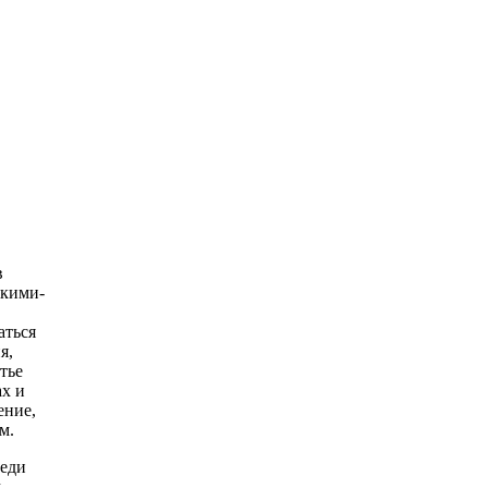
в
акими-
аться
я,
тье
ах и
ение,
м.
реди
м —