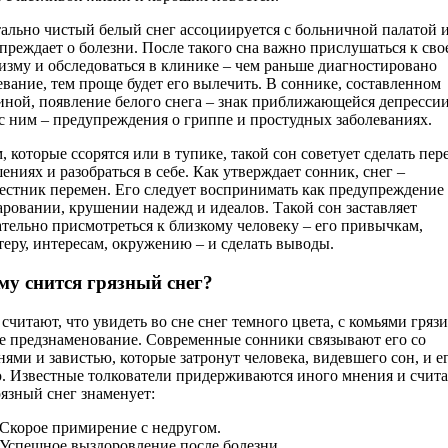
ально чистый белый снег ассоциируется с больничной палатой 
преждает о болезни. После такого сна важно прислушаться к сво
изму и обследоваться в клинике – чем раньше диагностировано
евание, тем проще будет его вылечить. В соннике, составленном
ной, появление белого снега – знак приближающейся депрессии
с ним – предупреждения о гриппе и простудных заболеваниях.
, которые ссорятся или в тупике, такой сон советует сделать пер
ениях и разобраться в себе. Как утверждает сонник, снег –
естник перемен. Его следует воспринимать как предупреждение
аровании, крушении надежд и идеалов. Такой сон заставляет
тельно присмотреться к близкому человеку – его привычкам,
теру, интересам, окружению – и сделать выводы.
му снится грязный снег?
считают, что увидеть во сне снег темного цвета, с комьями грязи
е предзнаменование. Современные сонники связывают его со
нями и завистью, которые затронут человека, видевшего сон, и е
. Известные толкователи придерживаются иного мнения и счита
рязный снег знаменует:
Скорое примирение с недругом.
Успешное выздоровление после болезни.