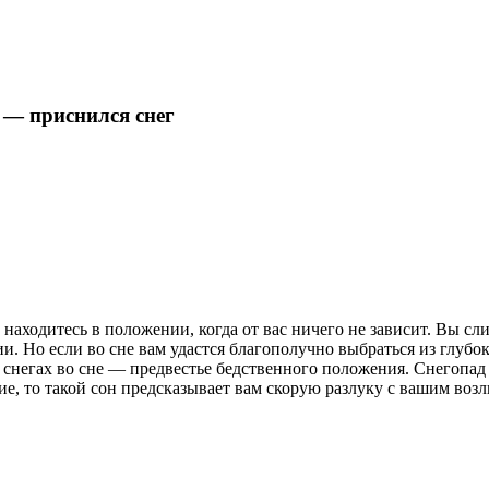
а — приснился снег
 вы находитесь в положении, когда от вас ничего не зависит. Вы 
 Но если во сне вам удастся благополучно выбраться из глубоко
 снегах во сне — предвестье бедственного положения. Снегопад 
ие, то такой сон предсказывает вам скорую разлуку с вашим во