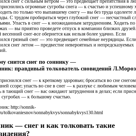
ился снег с сильным ветром — это предвещает препятствия в лю
приснились огромные сугробы снега — к счастью и успешному 
Ходить по только что выпавшему снегу — вы без труда одолеете
ады. С трудом пробираться через глубокий снег — несчастный с
зьями. Упасть в снег — к неожиданным затруднениям. Ходить по
жах — вы приятно проведете отпуск в компании близких друзей
 весенний снег-все обернется как нельзя более удачно. Если
ился грязный снег — это предвещает семейные неурядицы. Есл
ился снег летом — предвестие невероятных и непредсказуемых
ий.
му снится снег по соннику —
ник: правдивый толкователь сновидений Л.Моро
приснился снег — к крепкому здоровью; бросаться во сне снего
ней ссоре; упасть во сне в снег — к разлуке с любимым человек
ь в тающий снег — вас ожидают затруднения в делах; если прис
в сугробах — к большому счастью.
ик: http://sonnik-
.ru/tolkovaniesnov/sonnabykvys/sonnabykvys130.html
ник — снег и как толковать такие
видения?