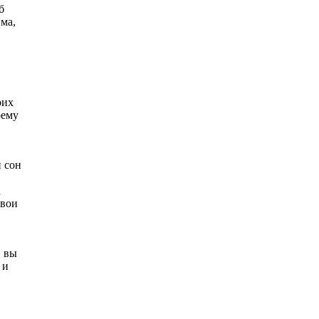
б
има,
оих
оему
 сон
а
свои
и вы
 и