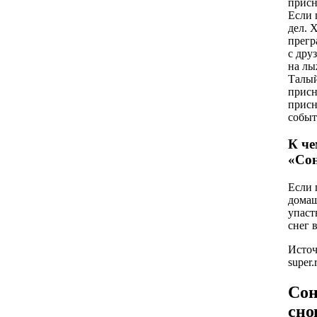
присн
Если 
дел. 
прегр
с дру
на лы
Талый
присн
присн
событ
К че
«Сон
Если 
домаш
упаст
снег 
Источн
super
Сон
сно