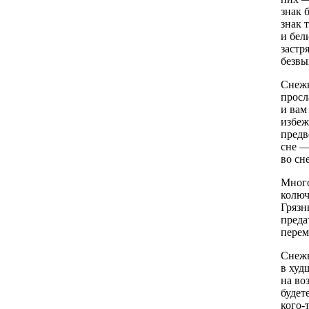
знак 
знак 
и бел
застр
безвы
Снежн
просл
и вам
избеж
предв
сне —
во сн
Много
колюч
Грязн
преда
перем
Снежн
в худ
на во
будет
кого-