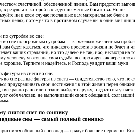
чеством счастливой, обеспеченной жизни. Вам предстоит выгод
а, в результате которой вас ждут несметные богатства. Но не
ьзуйте ни в коем случае посланные вам материальные блага в
тных целях, потому что в противном случае вы в один миг лиши
и по сугробам во сне:
и во сне по огромным сугробам — к тяжелым жизненным пробл
 вам будет казаться, что никакого просвета в жизни не будет и ч
мечает ваших страданий, но это далеко не так, ибо, несмотря на то
му человеку уготована своя судьба, все проходят как через плохо
ез хорошее. Терпите и надейтесь, и Господь увидит ваши муки.
ь фигуры из снега во сне:
ь во сне разные фигуры из снега — свидетельство того, что не с
ься приукрашивать свои достижения в этой жизни перед ближн
а все равно рано или поздно выйдет наружу, тогда-то вы узнаете
вует себя человек, не выполнивший своих обещаний, солгавший
мым.
му снится снег по соннику —
авдивые сны — самый полный сонник»
приснился обильный снегопад — грядут большие перемены. Есл