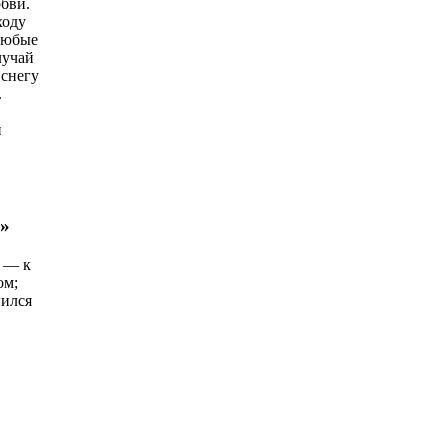
бви.
ходу
 любые
лучай
 снегу
.
и
з»
м — к
ом;
нился