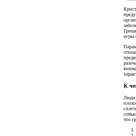
Крист
преду
орган
забол
Гриши
игры 
Парам
отнош
предв
разоч
внима
харак
К че
Люди 
плохо
сплет
семью
что г