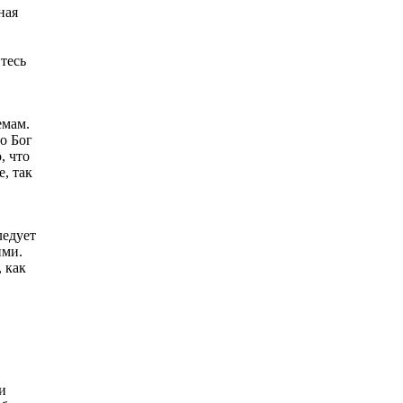
ная
тесь
емам.
то Бог
, что
е, так
ледует
ими.
, как
и