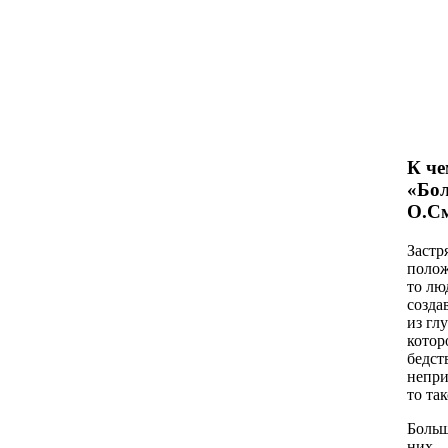
К че
«Бол
О.С
Застр
полож
то лю
созда
из гл
котор
бедст
непри
то та
Больш
них —