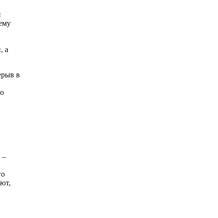
и
ему
, а
ерыв в
 о
 –
го
ют,