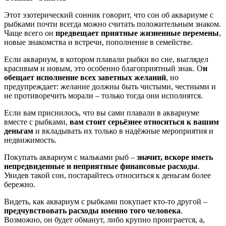
Этот эзотерический сонник говорит, что сон об аквариуме с
рыбками почти всегда можно считать положительным знаком.
Чаще всего он
предвещает приятные жизненные перемены
,
новые знакомства и встречи, пополнение в семействе.
Если аквариум, в котором плавали рыбки во сне, выглядел
красивым и новым, это особенно благоприятный знак. О
н
обещает исполнение всех заветных желаний
, но
предупреждает: желание должны быть чистыми, честными и
не противоречить морали – только тогда они исполнятся.
Если вам приснилось, что вы сами плавали в аквариуме
вместе с рыбками,
вам стоит серьёзнее относиться к вашим
деньгам
и вкладывать их только в надёжные мероприятия и
недвижимость.
Покупать аквариум с мальками рыб –
значит, вскоре иметь
непредвиденные и неприятные финансовые расходы
.
Увидев такой сон, постарайтесь относиться к деньгам более
бережно.
Видеть, как аквариум с рыбками покупает кто-то другой –
предчувствовать расходы именно того человека
.
Возможно, он будет обманут, либо крупно проиграется, а,