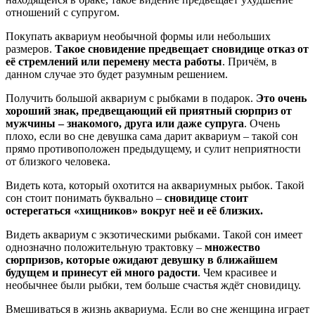
отношений с супругом.
Покупать аквариум необычной формы или небольших
размеров.
Такое сновидение предвещает сновидице отказ от
её стремлений или перемену места работы
. Причём, в
данном случае это будет разумным решением.
Получить большой аквариум с рыбками в подарок.
Это очень
хороший знак, предвещающий ей приятный сюрприз от
мужчины – знакомого, друга или даже супруга
. Очень
плохо, если во сне девушка сама дарит аквариум – такой сон
прямо противоположен предыдущему, и сулит неприятности
от близкого человека.
Видеть кота, который охотится на аквариумных рыбок. Такой
сон стоит понимать буквально –
сновидице стоит
остерегаться «хищников» вокруг неё и её близких.
Видеть аквариум с экзотическими рыбками. Такой сон имеет
однозначно положительную трактовку –
множество
сюрпризов, которые ожидают девушку в ближайшем
будущем и принесут ей много радости
. Чем красивее и
необычнее были рыбки, тем больше счастья ждёт сновидицу.
Вмешиваться в жизнь аквариума. Если во сне женщина играет