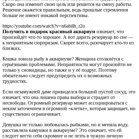
Скоро она изменит свою цель или решится на смену работы.
Решение окажется правильным, ведь прошлые стремления
больше не имеют никакой перспективы.
https://youtube.com/watch?v=n6abilh_r2o
Получить в подарок красивый аквариум
означает, что
произойдёт что-то хорошее. А вот дарить резервуар во сне —
к неприятным сюрпризам. Скорее всего, разочарует кто-то из
близких.
Кошка ловила рыбу в аквариуме? Женщина столкнётся с
серьёзными проблемами. Неприятности могут произойти не
только у сновидицы, но также и у её подруг. Поэтому
обязательно следует предупредить их о возможных
трудностях.
Если незамужней даме привиделся большой пустой сосуд, это
означает, что она лишена права выбора и страдает от
несвободы. Огромный резервуар может ассоциироваться с
неким заточением в огромной «клетке», которая защищает, но
существенно ограничивает.
Девушка не только любовалась рыбками, но и меняла воду,
расставляла камушки в аквариуме? Это означает, что ей
следует вести себя скромнее и не лезть в чужую личную