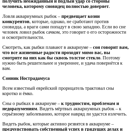
получить неожиданный и подлый удар со стороны
человека, которому сновидец полностью доверяет
.
Ловля аквариумных рыбок –
предвещает козни
конкурентов
, которые, однако, не сработают против
сновидца, а враги сами попадут в свою западню. Если во сне
человек ловил рыбок сачком, это говорит о его осторожности
и осмотрительности.
Смотреть, как рыбки плавают в аквариуме –
сон говорит вам,
что все жизненные радости проходят мимо вас, вы
смотрите на них как бы сквозь толстое стекло
. Поэтому
нужно быть решительнее и увереннее, и удача повернётся к
вам.
Сонник Нострадамуса
Всем известный еврейский прорицатель трактовал сны
коротко и ёмко.
Сны о рыбках в аквариуме –
к трудностям, проблемам и
недоразумениям
. Видеть мёртвых аквариумных рыбок – к
серьёзному заболеванию, которое навряд ли удастся излечить.
Видеть рыбок, которые активно резвятся в аквариуме –
предчувствовать собственный успех в грядущих делах и