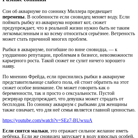
Сон об аквариуме по соннику Миллера предвещает
перемены
. В особенности если сновидец меняет воду. Если
поймать рыбку из аквариума норовит кот, сюжет
предупреждает, что в реальной жизни нужно быть не таким
легкомысленным и ко всему относиться серьёзнее. Ветреность
может стать причиной многих проблем.
Рыбки в аквариуме, погибшие по вине сновидца, — к
ухудшению репутации, проблемам в бизнесе, невозможности
карьерного роста. Такой сюжет не сулит ничего хорошего
наяву.
По мнению Фрейда, если приснились рыбки в аквариуме
представительнице слабого пола, ей стоит обратить на этот
сюжет особое внимание. Он может говорить как о
беременности, так и просто о сексуальности. Пустой
резервуар предупреждает, что девушка может страдать от
бесплодия. По соннику аквариум с рыбками для женщины
также означает, что для неё семья является главной ценностью.
https://youtube.com/watch?v=SEz7-BUwxuA
Если снятся мальки
, это отражает сильное желание иметь
ребёнка. Если же сновидец запускает в воду взрослых особей,