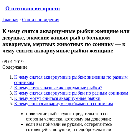
О психологии просто
Главная
›
Сон и сновидения
К чему снятся аквариумные рыбки женщине или
девушке, значение живых рыб в большом
аквариуме, мертвых животных по соннику — к
чему снятся аквариумные рыбки женщине
08.01.2019
Содержание:
К чему снятся аквариумные рыбки: значения по разным
сонникам
К чему снятся разные аквариумные рыбки?
К чему снятся аквариумные рыбки по разным сонникам
К чему могут сниться аквариумные рыбки
К чему снится аквариум с рыбками по сонникам
появление рыбы сулит предательство со
стороны человека, которому вы доверяли;
если вы поймали ее руками, остерегайтесь
готовящейся ловушки, а недоброжелатели