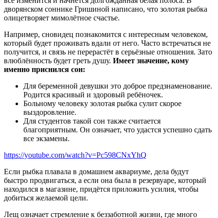
всё изменится и начнётся долгожданная белая полоса. В
дворянском соннике Гришиной написано, что золотая рыбка
олицетворяет мимолётное счастье.
Например, сновидец познакомится с интересным человеком,
который будет проживать вдали от него. Часто встречаться не
получится, и связь не перерастёт в серьёзные отношения. Зато
влюблённость будет греть душу.
Имеет значение, кому
именно приснился сон:
Для беременной девушки это доброе предзнаменование.
Родится красивый и здоровый ребёночек.
Больному человеку золотая рыбка сулит скорое
выздоровление.
Для студентов такой сон также считается
благоприятным. Он означает, что удастся успешно сдать
все экзамены.
https://youtube.com/watch?v=Pc598CNxYhQ
Если рыбка плавала в домашнем аквариуме, дела будут
быстро продвигаться, а если она была в резервуаре, который
находился в магазине, придётся приложить усилия, чтобы
добиться желаемой цели.
Лещ означает стремление к беззаботной жизни, где много