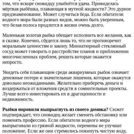
том, что вскоре сновидцу улыбнётся удача. Привиделась
мёртвая рыбёшка, плавающая в мутной жидкости? Это дурное
предзнаменование. Может случиться беда. Если обитатели
водного мира были разных видов, можно быть уверенным,
что белая полоса продлится в жизни очень долго.
Маленькая золотая рыбка обещает исполнить все желания, как
в сказке. Конечно, сбудется лишь то, что не противоречит
моральным ценностям и закону. Миниатюрный стеклянный
сосуд может говорить о расстройстве планов и приближении
многочисленных проблем, решить которые окажется
непросто.
Увидеть себя плавающим среди аквариумных рыбок означает
денежные потери и значительные лишения, которые окажутся
довольно неожиданными. Желательно приберечь деньги и
воздержаться от вложения средств в сомнительные проекты.
Лучше всего инвестировать их в драгоценности и
недвижимость.
Рыбки норовили выпрыгнуть из своего домика?
Сюжет
подтверждает, что сновидец желает сменить обстановку или
поменять профессию. Если обитатели водного мира
выпрыгивали из грязной жидкости, перемены не улучшат
положение. Если же они стремились покинуть чистую воду,