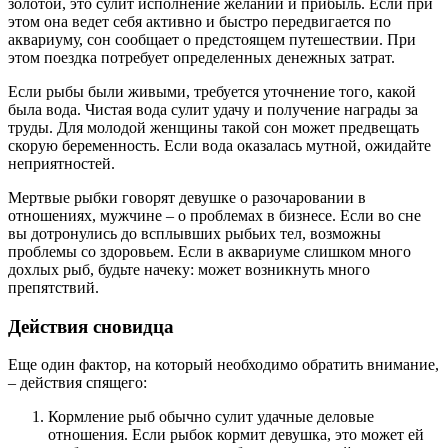
золотой, это сулит исполнение желаний и прибыль. Если при
этом она ведет себя активно и быстро передвигается по
аквариуму, сон сообщает о предстоящем путешествии. При
этом поездка потребует определенных денежных затрат.
Если рыбы были живыми, требуется уточнение того, какой
была вода. Чистая вода сулит удачу и получение награды за
труды. Для молодой женщины такой сон может предвещать
скорую беременность. Если вода оказалась мутной, ожидайте
неприятностей.
Мертвые рыбки говорят девушке о разочаровании в
отношениях, мужчине – о проблемах в бизнесе. Если во сне
вы дотронулись до всплывших рыбьих тел, возможны
проблемы со здоровьем. Если в аквариуме слишком много
дохлых рыб, будьте начеку: может возникнуть много
препятствий.
Действия сновидца
Еще один фактор, на который необходимо обратить внимание,
– действия спящего:
Кормление рыб обычно сулит удачные деловые
отношения. Если рыбок кормит девушка, это может ей