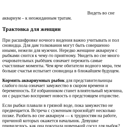
Видеть во сне
аквариум – к неожиданным тратам.
Трактовка для женщин
При расшифровке ночного видения важно учитывать и пол
сновидца. Для дам толкования могут быть совершенно
иными, нежели для мужчин. Нередко женщине аквариум с
рыбками снится к чему-то приятному. Увидеть во сне много
очаровательных рыбёшек означает пережить самые
счастливые моменты. Чем ярче обитатели водного мира, тем
больше счастья испытает сновидица в ближайшем будущем.
Кормить аквариумных рыбок
для представительницы
слабого пола означает замужество в скором времени и
беременность. Её избранником станет влиятельный мужчина,
он с радостью воспримет новость о предстоящем отцовстве.
Если рыбки плавали в грязной воде, пока замужество не
предвещается. Встреча с суженным произойдёт несколько
позже. Разбить во сне аквариум — к трудностям на работе,
причиной которых окажется начальник. Девушке
привиделось, как она покупала новенький сосуд для рыбок?