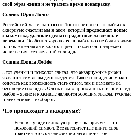
свой образ жизни и не тратить время понапрасну.
Сонник Юрия Лонго
Российский маг и экстрасенс Лонго считал сны о рыбках в
аквариуме счастливым знаком, который
предвещает новые
знакомства, удачные сделки и радостные жизненные
перемены
. Особенно хорошо, если рыбки во сне были яркими
или окрашенными в золотой цвет – такой сон предрекает
исполнения всех желаний сновидца.
Сонник Дэвида Лоффа
Этот учёный и психолог считал, что аквариумные рыбки
являются символом деторождения. Такое сновидение может
означать как возможность стать отцом, так и намекать на
бесплодие сновидца. Очень важно припомнить внешний вид
рыбок – яркие и красивые являются хорошим знаком, тусклые
и невзрачные – наоборот.
Что происходит в аквариуме?
Если вы увидите дохлую рыбу в аквариуме — это
нехороший символ. Все авторитетные книги снов
трактуют это сон однозначно негативно – он