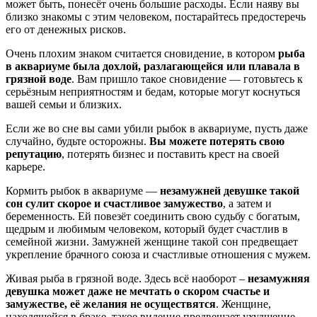
может быть, понесёт очень большие расходы. Если наяву вы
близко знакомы с этим человеком, постарайтесь предостеречь
его от денежных рисков.
Очень плохим знаком считается сновидение, в котором
рыба
в аквариуме была дохлой, разлагающейся или плавала в
грязной воде
. Вам пришло такое сновидение — готовьтесь к
серьёзным неприятностям и бедам, которые могут коснуться
вашей семьи и близких.
Если же во сне вы сами убили рыбок в аквариуме, пусть даже
случайно, будьте осторожны.
Вы можете потерять свою
репутацию
, потерять бизнес и поставить крест на своей
карьере.
Кормить рыбок в аквариуме —
незамужней девушке такой
сон сулит скорое и счастливое замужество
, а затем и
беременность. Ей повезёт соединить свою судьбу с богатым,
щедрым и любимым человеком, который будет счастлив в
семейной жизни. Замужней женщине такой сон предвещает
укрепление брачного союза и счастливые отношения с мужем.
Живая рыба в грязной воде. Здесь всё наоборот –
незамужняя
девушка может даже не мечтать о скором счастье и
замужестве, её желания не осуществятся
. Женщине,
находящейся в браке, такое видение предвещает ухудшение