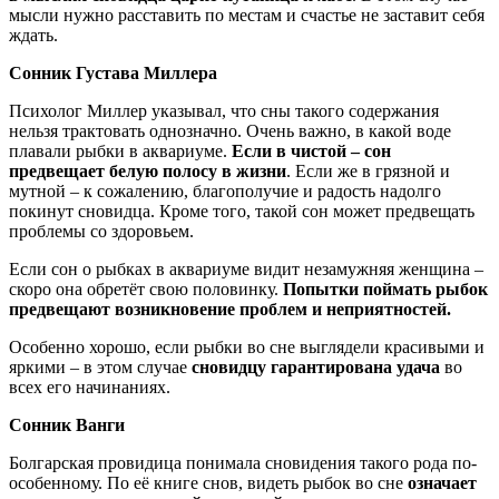
мысли нужно расставить по местам и счастье не заставит себя
ждать.
Сонник Густава Миллера
Психолог Миллер указывал, что сны такого содержания
нельзя трактовать однозначно. Очень важно, в какой воде
плавали рыбки в аквариуме.
Если в чистой – сон
предвещает белую полосу в жизни
. Если же в грязной и
мутной – к сожалению, благополучие и радость надолго
покинут сновидца. Кроме того, такой сон может предвещать
проблемы со здоровьем.
Если сон о рыбках в аквариуме видит незамужняя женщина –
скоро она обретёт свою половинку.
Попытки поймать рыбок
предвещают возникновение проблем и неприятностей.
Особенно хорошо, если рыбки во сне выглядели красивыми и
яркими – в этом случае
сновидцу гарантирована удача
во
всех его начинаниях.
Сонник Ванги
Болгарская провидица понимала сновидения такого рода по-
особенному. По её книге снов, видеть рыбок во сне
означает