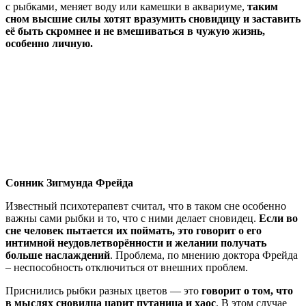
с рыбками, меняет воду или камешки в аквариуме,
таким
сном высшие силы хотят вразумить сновидицу и заставить
её быть скромнее и не вмешиваться в чужую жизнь,
особенно личную.
Сонник Зигмунда Фрейда
Известный психотерапевт считал, что в таком сне особенно
важны сами рыбки и то, что с ними делает сновидец.
Если во
сне человек пытается их поймать, это говорит о его
интимной неудовлетворённости и желании получать
больше наслаждений
. Проблема, по мнению доктора Фрейда
– неспособность отключиться от внешних проблем.
Приснились рыбки разных цветов — это
говорит о том, что
в мыслях сновидца царит путаница и хаос
. В этом случае