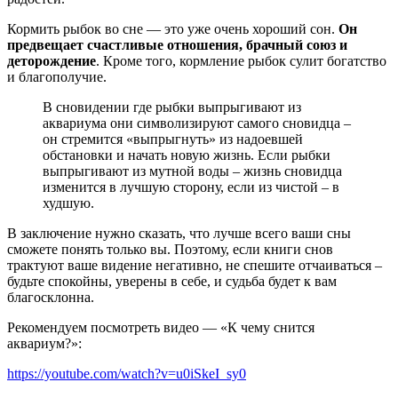
Кормить рыбок во сне — это уже очень хороший сон.
Он
предвещает счастливые отношения, брачный союз и
деторождение
. Кроме того, кормление рыбок сулит богатство
и благополучие.
В сновидении где рыбки выпрыгивают из
аквариума они символизируют самого сновидца –
он стремится «выпрыгнуть» из надоевшей
обстановки и начать новую жизнь. Если рыбки
выпрыгивают из мутной воды – жизнь сновидца
изменится в лучшую сторону, если из чистой – в
худшую.
В заключение нужно сказать, что лучше всего ваши сны
сможете понять только вы. Поэтому, если книги снов
трактуют ваше видение негативно, не спешите отчаиваться –
будьте спокойны, уверены в себе, и судьба будет к вам
благосклонна.
Рекомендуем посмотреть видео — «К чему снится
аквариум?»:
https://youtube.com/watch?v=u0iSkeI_sy0