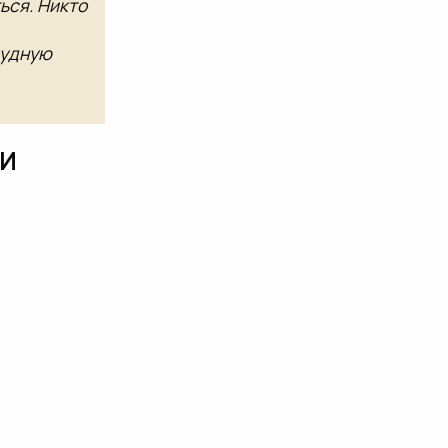
ся. Никто​
трудную
КИ