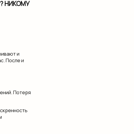
? НИКОМУ
ривают и​
с. После​ и
ений. Потеря​
неискренность
м