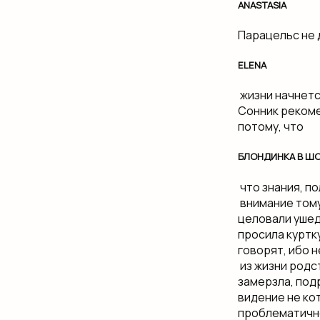
ANASTASIA
​Парацельс не 
ELENA
​ жизни начнет
Сонник рекомен
потому, что​
БЛОНДИНКА В Ш
​ что знания, п
​ внимание тому
целовали ушед
просила куртку,
говорят, ибо​ 
​ из жизни род
замерзла, подр
видение не​ ко
проблематично.