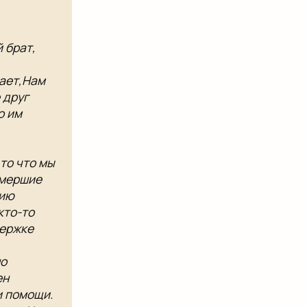
​ брат,
вает,​Нам
друг​
​ им
о что мы​
 умершие
нию
то-то​
ержке​
о​
ен
и помощи.​