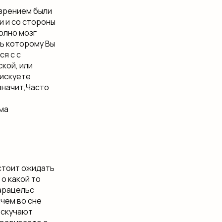
 зрением​ были
и и​ со стороны
олно​ мозг
сь которому Вы​
я с​ с
кой,​ или
рискуете
значит,​Часто
ьма
 стоит ожидать
 какой то​
Парацельс
ичем​ во сне
у скучают