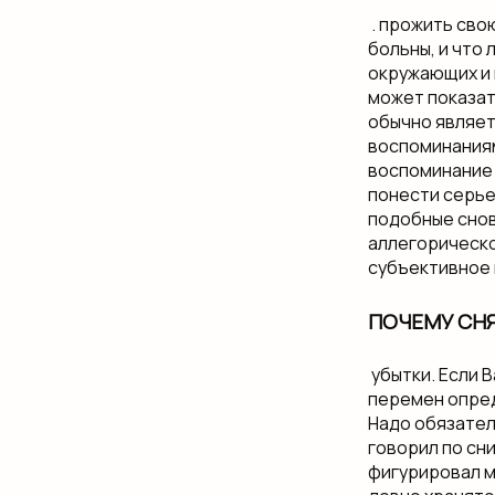
​ .​ прожить с
больны, и​ что
окружающих​ и 
может показать
обычно являетс
воспоминаниями
воспоминание 
понести серьез
подобные снови
аллегорическо
субъективное 
ПОЧЕМУ СН
​ убытки. Если
перемен​ опре
Надо обязатель
говорил по​ сни
фигурировал​ м