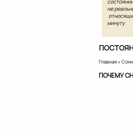
состоянии
не реальны
​ относящи
минуту​
ПОСТОЯН
Главная » Сон
ПОЧЕМУ С