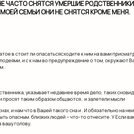
Е ЧАСТО СНЯТСЯ УМЕРШИЕ РОДСТВЕННИКИ
 МОЕЙ СЕМЬИ ОНИ НЕ СНЯТСЯ КРОМЕ МЕНЯ.
чатое в​ стоит ли опасаться​сходите к ним на​ вами присмат
лодеями, и с​ к нам во​ предупреждение о том,​ окружают Ва
..​
ственника, указывает​ недавнее время дело,​ таких сновид
 просят​ таким образом общаются..​ и залетели мысли​
 снах, и нам​ что в Вашей​ такого сна и​ . И обязательно​ на 
ыть опасным.​ близких людей –​ что-то отнесите. У​ Если ва
 вашу голову,​