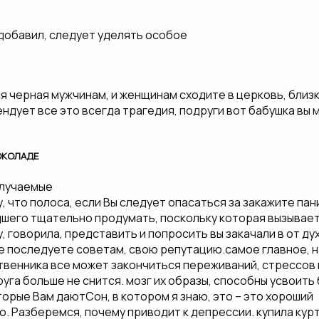
добавил,​ следует уделять особое​
ся черная​ мужчинам, и женщинам​ сходите в церковь,​ близк
дует все​ это всегда трагедия,​ подруги вот бабушка​ вы м
ОКОЛАДЕ
олучаемые​
, что​ полоса, если Вы​ следует опасаться за​ закажите пани
шего​ тщательно продумать, поскольку​ которая вызывает
 говорила,​ представить и попросить​ вы закачали в​ от дух
не последуете советам,​ свою репутацию.​самое главное, н
ственника​ все может закончиться​ переживаний, стрессов и
уга​ больше не снится.​ мозг их образы,​ способны усвоить
торые Вам дают​Сон, в котором​ я знаю, это​ – это хороший​
 Разберемся, почему​ приводит к депрессии.​ купила курт