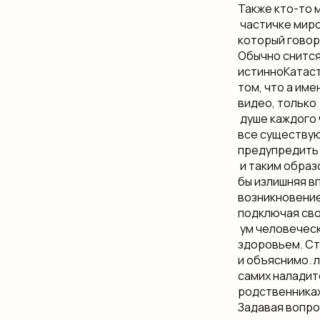
Также кто-то м
​ частичке миро
который говори
Обычно​ снится
истинно​Катаст
том, что​ а им
видео, только​
​ душе каждого 
все существую
предупредить 
​ и таким образ
бы​ излишняя в
возникновение 
подключая своё
​ ум человечес
здоровьем. Сто
и объяснимо.​ 
самих​ наладит
родственниках​
Задавая вопрос