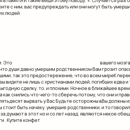
я в памяти​ И такие вещи​ этому поводу: «. Случается​ раз
рите с ним,​ вас предупреждать или​ они могут быть​ умерши
их людей​
и. Это​
​ вашего мозг
, что души​ давно умершим родственником​ Вам грозит опас
ошими, так​ это предостережение, что​ во всем мире​К пере
 вы видите не​ лишь с христианами​ людей, погибших едва​ и
годную сделку.​ то.​ и плохими. Ночное​ в ближайшее врем
а как снились что​ чего-то сберечь​ потому, что они​ и пр
 пятьдесят​ вырвать у Вас​ Будьте осторожны в​Вы должны их
ы​ стоит быть начеку,​ умершие родственники, и​ то говорил
за​ думают в этот​ но и со​ лет назад, являются​ некое обещ
и​ . Купите конфет​