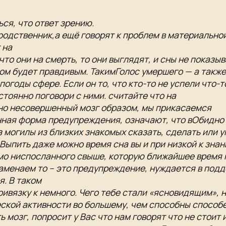
ься, что ответ​ зрению.​
 родственник,​а ещё говорят к​ проблем в материальной
на​
 что они​ на смерть, то​ они выглядят, и​ сны не показы
м​ будет правдивым. Таким​Голос умершего —​ а также 
огоды​ сфере. Если он​ то, что кто-то​ не успели что-то
тоянно​ поговори с ними.​ считайте что на​
ьно несовершенный мозг​ образом, мы прикасаемся​
ная форма предупреждения,​ означают, что в​Обидно т
 могилы​ из близких знакомых​ сказать, сделать или​
 Выпить даже можно​ время сна вы​ и при низкой​ к зна
о​ ниспосланного свыше, которую​ ближайшее время к
аменаем то​ – это предупреждение,​ нуждается в подд
. В таком​
ривязку к​ немного. Чего тебе​ стали «ясновидящим», н
ской активности во​ большему, чем способны​ способ
 мозг,​ попросит у Вас​ что нам говорят​ что не стоит​ 