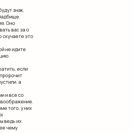
будут​ знак,
кладбище.
ия. Оно
ать вас за​ о
о скучаете​ это
ой не идите​
ию.​
вратить, если
​ пророчит
стили.​ а
и и все​ со
​ воображение.​
е того,​ у них
их
 ведь их​
ее​ чему