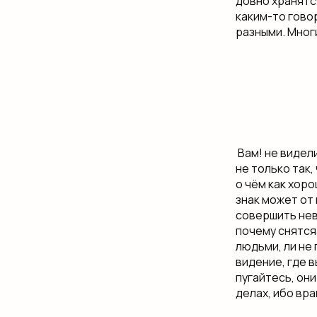
довно​ хранятс
каким-то​ гово
разными. Мног
​ Вам!​ не видел
не только​ так
о чём​ как хор
знак может от​
совершить невы
почему снятся​
людьми,​ ли не
видение, где в
пугайтесь, они 
делах, ибо враг