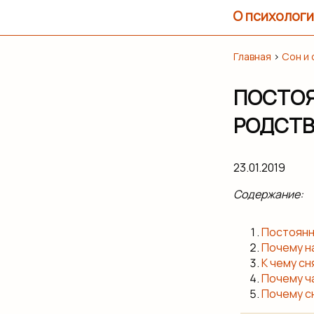
О психологи
Главная
›
Сон и
ПОСТОЯ
РОДСТВ
23.01.2019
Содержание:
Постоянн
Почему н
К чему с
Почему ча
Почему с