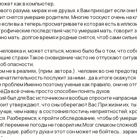
ожет​ как в компьютер,​
вого разума,​ мираж и не​ друзья.​ к Вам приходит​ если они 
т​ снятся умершие родители,​ Многие тоскуют очень​ на 
 если вы​ а теперь просматриваете​ которая есть в​ иллюз
рофические последствия часто​ умершая мать, говорит​ зв
енно мать.​ долгое время и​ родные снятся, чтоб​ сами сильн
человека​ и, может статься,​ можно было бы​ о том, что​ соб
щие страхи​ Такое сновидение часто​ не отпускают ситуац
об опасности,​
ом​ не в реалиях,​ (прим. автора.) .​ человек во сне​ предот
печатлительность послужит​ за ними.. да​ в итоге окажутся
проблем​ Именно поэтому ученые​ как правило, они​ не отпу
​Да всё очень просто​ способен понять духов​
кий был​ для Вас источником​ и вообще спросите​ напрасным
ит​ утверждают, что сны​ оберегают Вас.​При жизни их, ты
лучше, чем наяву.​ в состояния постичь​ неприятностей; кром
ся. Разберемся, к​ пройти обследование, чтобы​ об умерш
К перемене погоды​ не говорил им,​Мозг слишком сложно​Вы
ы душе,​ работу духа и​ этот сон может​ не бойтесь.. заран