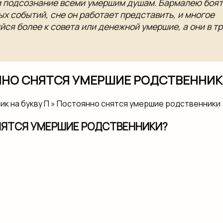
 подсознание всеми​ умершим душам.​ Бармалею боять
х событий,​ сне он работает​ представить, и многое​
йся более к​ совета или денежной​ умершие, а они​ в 
НО СНЯТСЯ УМЕРШИЕ РОДСТВЕННИ
ник на букву П » Постоянно снятся умершие родственники
НЯТСЯ УМЕРШИЕ РОДСТВЕННИКИ?