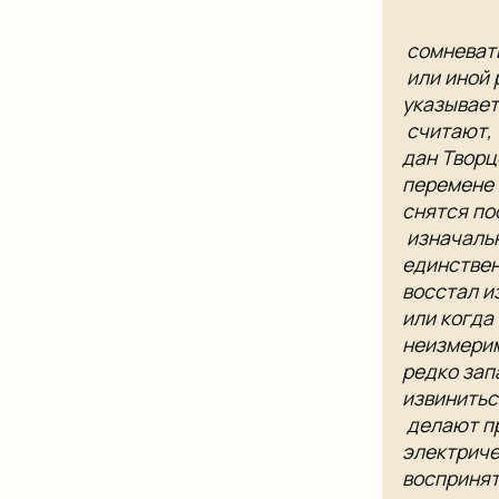
​ сомневат
​ или иной
указывает 
​ считают,
дан Творцо
перемене п
снятся пос
​ изначал
единствен
восстал из
или когда​
неизмерим
редко зап
извиниться
​ делают п
электриче
воспринять