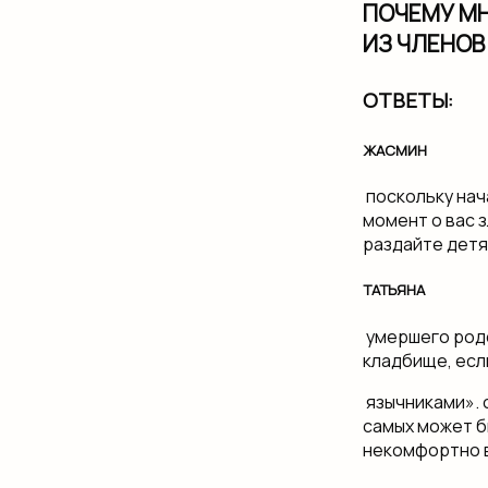
ПОЧЕМУ МН
ИЗ ЧЛЕНОВ
ОТВЕТЫ:
ЖАСМИН
​ поскольку на
момент о вас​ з
раздайте детям
ТАТЬЯНА
​ умершего род
кладбище, если
​ язычниками».​
самых​ может б
некомфортно​ в