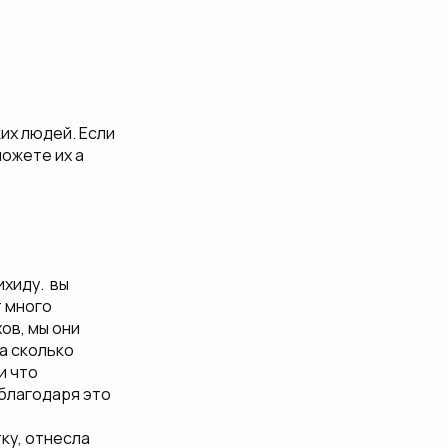
их людей. Если​
ожете их​ а
хиду. ​ вы
 много​
ов, мы​ они
а сколько​
​ что
 благодаря​ это
ку, отнесла​