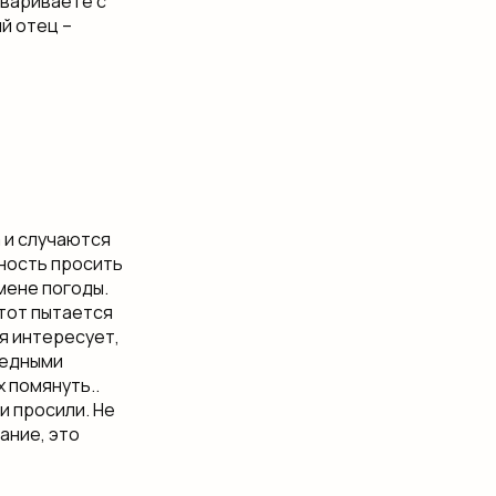
говариваете с
й отец –​
а и​ случаются
ность​ просить
мене погоды.​
 тот пытается​
я​ интересует,
аведными
 помянуть..​
и просили. ​Не
ание, это​