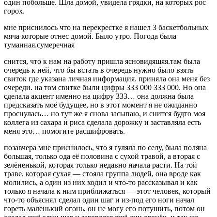
один побольше. Шла домой, увидела грядки, на которых рос
горох.
мне приснилось что на перекрестке я нашел 3 баскетбольных
мяча которые отнес домой. Было утро. Погода была
туманная.сумеречная
снится, что к нам на работу пришла ясновидящяя.там была
очередь к ней, что бы встать в очередь нужно было взять
свиток где указана личная информация. приняла она меня без
очереди. на том свитке были цифры 333 000 333 000. Но она
сделала акцент именно на цифру 333… она должна была
предсказать моё будущее, но в этот момент я не ожиданно
проснулась… но тут же я снова засыпаю, и снится будто моя
коллега из сахара и риса сделала дорожку и заставляла есть
меня это… помогите расшифровать.
позавчера мне приснилось, что я гуляла по селу, была поляна
большая, только ода её половина с сухой травой, а вторая с
зелёненькой, которая только недавно начала расти. На той
траве, которая сухая — стояла группа людей, она вроде как
молились, а один из них ходил и что-то рассказывал и как
только я начала к ним приближаться — этот человек, который
что-то объяснял сделал один шаг и из-под его ноги начал
гореть маленький огонь, он не могу его потушить, потом он