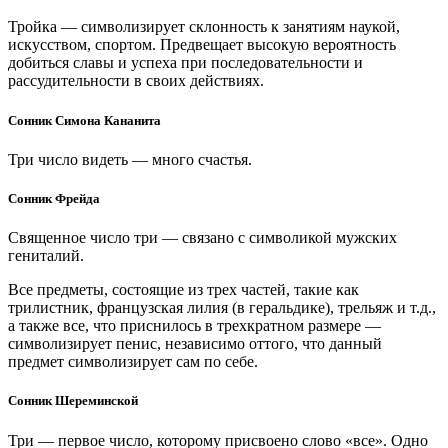
Тройка — символизирует склонность к занятиям наукой,
искусством, спортом. Предвещает высокую вероятность
добиться славы и успеха при последовательности и
рассудительности в своих действиях.
Сонник Симона Кананита
Три число видеть — много счастья.
Сонник Фрейда
Священное число три — связано с символикой мужских
гениталий.
Все предметы, состоящие из трех частей, такие как
трилистник, французская лилия (в геральдике), трельяж и т.д.,
а также все, что приснилось в трехкратном размере —
символизирует пенис, независимо оттого, что данный
предмет символизирует сам по себе.
Сонник Шереминской
Три — первое число, которому присвоено слово «все». Одно