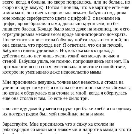
всего, когда я больна, но скоро поправлюсь, или не больна, но
скоро выйду замуж). Потом я поняла, что в квартире есть еще
и моя мать, она очень недовольна чем-то. Бабушка подарила
мне кольцо серебристого цвета с цифрой 3, с камнями на
цифре, вроде бриллиантами, довольно крупными, но без
лишнего блеска. Кольцо было мало даже на мизинец, но я его
отрегулировала механизмом вроде миниатюрного домкрата.
После этого я пригласила бабушку пойти куда-то со мной, но
она сказала, что прохода нет. Я ответила, что он за печкой.
Бабушка сильно удивилась. Но, как оказалось прохода
действительно нет, лишь очень узкий лаз между печью и
стеной. Бабушка ушла, не помню, попрощавшись или нет. На
протяжении всего сна я чувствовала приятное спокойствие,
которое не уменьшило даже недовольство мамы.
Мне приснилась девушка, точнее моя невестка, я стояла на
улице и вдруг вижу её, я сказала её имя и она мне улыбнулась,
но когда я обернулась она стояла за мной, когда я обернулась
ещё она стояла и там. То есть её было три.
я во сне иду домой у меня на руке три булке хлеба я по одному
их потерял рядом был мой покойные папа и мама
Здраствуйте. Мне приснилось что я сижу ха столом на
работе,рядом со мной мой знакомый и напротив мама,и кто то