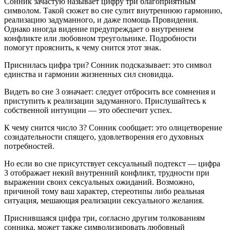
Сонник зачастую называет цифру три благоприятным
символом. Такой сюжет во сне сулит внутреннюю гармонию,
реализацию задуманного, и даже помощь Провидения.
Однако иногда видение предупреждает о внутреннем
конфликте или любовном треугольнике. Подробности
помогут прояснить, к чему снится этот знак.
Приснилась цифра три? Сонник подсказывает: это символ
единства и гармонии жизненных сил сновидца.
Видеть во сне 3 означает: следует отбросить все сомнения и
приступить к реализации задуманного. Прислушайтесь к
собственной интуиции — это обеспечит успех.
К чему снится число 3? Сонник сообщает: это олицетворение
созидательности спящего, удовлетворения его духовных
потребностей.
Но если во сне присутствует сексуальный подтекст — цифра
3 отображает некий внутренний конфликт, трудности при
выражении своих сексуальных ожиданий. Возможно,
причиной тому ваш характер, стереотипы либо реальная
ситуация, мешающая реализации сексуального желания.
Приснившаяся цифра три, согласно другим толкованиям
сонника, может также символизировать любовный