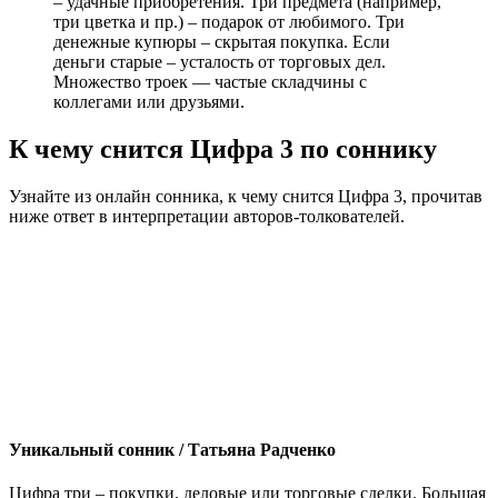
– удачные приобретения. Три предмета (например,
три цветка и пр.) – подарок от любимого. Три
денежные купюры – скрытая покупка. Если
деньги старые – усталость от торговых дел.
Множество троек — частые складчины с
коллегами или друзьями.
К чему снится Цифра 3 по соннику
Узнайте из онлайн сонника, к чему снится Цифра 3, прочитав
ниже ответ в интерпретации авторов-толкователей.
Уникальный сонник / Татьяна Радченко
Цифра три – покупки, деловые или торговые сделки. Большая