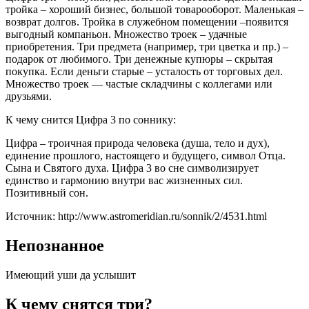
тройка – хороший бизнес, большой товарооборот. Маленькая –
возврат долгов. Тройка в служебном помещении –появится
выгодный компаньон. Множество троек – удачные
приобретения. Три предмета (например, три цветка и пр.) –
подарок от любимого. Три денежные купюры – скрытая
покупка. Если деньги старые – усталость от торговых дел.
Множество троек — частые складчины с коллегами или
друзьями.
К чему снится Цифра 3 по соннику:
Цифра – троичная природа человека (душа, тело и дух),
единение прошлого, настоящего и будущего, символ Отца.
Сына и Святого духа. Цифра 3 во сне символизирует
единство и гармонию внутри вас жизненных сил.
Позитивный сон.
Источник: http://www.astromeridian.ru/sonnik/2/4531.html
Непознанное
Имеющий уши да услышит
К чему снятся три?