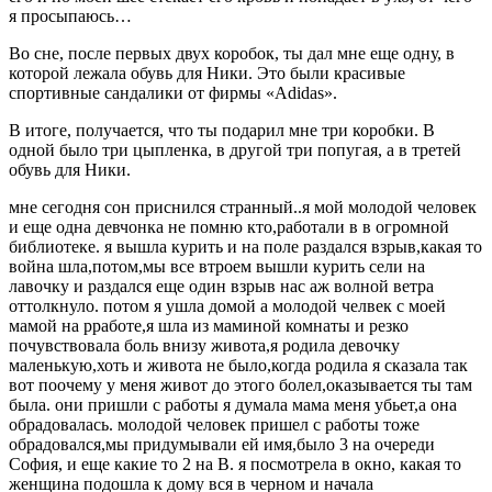
я просыпаюсь…
Во сне, после первых двух коробок, ты дал мне еще одну, в
которой лежала обувь для Ники. Это были красивые
спортивные сандалики от фирмы «Adidas».
В итоге, получается, что ты подарил мне три коробки. В
одной было три цыпленка, в другой три попугая, а в третей
обувь для Ники.
мне сегодня сон приснился странный..я мой молодой человек
и еще одна девчонка не помню кто,работали в в огромной
библиотеке. я вышла курить и на поле раздался взрыв,какая то
война шла,потом,мы все втроем вышли курить сели на
лавочку и раздался еще один взрыв нас аж волной ветра
оттолкнуло. потом я ушла домой а молодой челвек с моей
мамой на рработе,я шла из маминой комнаты и резко
почувствовала боль внизу живота,я родила девочку
маленькую,хоть и живота не было,когда родила я сказала так
вот поочему у меня живот до этого болел,оказывается ты там
была. они пришли с работы я думала мама меня убьет,а она
обрадовалась. молодой человек пришел с работы тоже
обрадовался,мы придумывали ей имя,было 3 на очереди
София, и еще какие то 2 на В. я посмотрела в окно, какая то
женщина подошла к дому вся в черном и начала