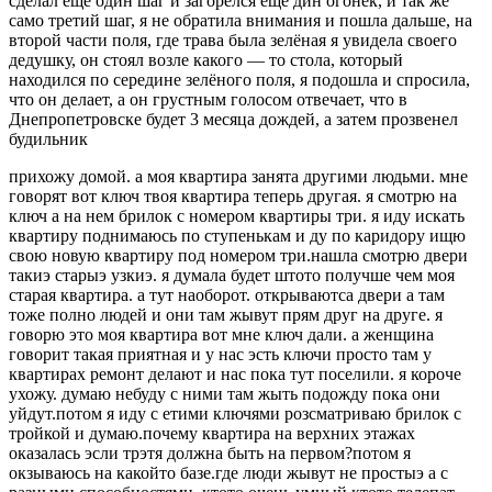
сделал ещё один шаг и загорелся ещё дин огонёк, и так же
само третий шаг, я не обратила внимания и пошла дальше, на
второй части поля, где трава была зелёная я увидела своего
дедушку, он стоял возле какого — то стола, который
находился по середине зелёного поля, я подошла и спросила,
что он делает, а он грустным голосом отвечает, что в
Днепропетровске будет 3 месяца дождей, а затем прозвенел
будильник
прихожу домой. а моя квартира занята другими людьми. мне
говорят вот ключ твоя квартира теперь другая. я смотрю на
ключ а на нем брилок с номером квартиры три. я иду искать
квартиру поднимаюсь по ступенькам и ду по каридору ищю
свою новую квартиру под номером три.нашла смотрю двери
такиэ старыэ узкиэ. я думала будет штото получше чем моя
старая квартира. а тут наоборот. открываютса двери а там
тоже полно людей и они там жывут прям друг на друге. я
говорю это моя квартира вот мне ключ дали. а женщина
говорит такая приятная и у нас эсть ключи просто там у
квартирах ремонт делают и нас пока тут поселили. я короче
ухожу. думаю небуду с ними там жыть подожду пока они
уйдут.потом я иду с етими ключями розсматриваю брилок с
тройкой и думаю.почему квартира на верхних этажах
оказалась эсли трэтя должна быть на первом?потом я
окзываюсь на какойто базе.где люди жывут не простыэ а с