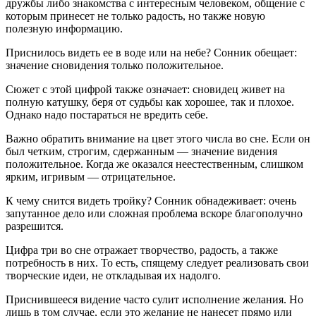
дружбы либо знакомства с интересным человеком, общение с
которым принесет не только радость, но также новую
полезную информацию.
Приснилось видеть ее в воде или на небе? Сонник обещает:
значение сновидения только положительное.
Сюжет с этой цифрой также означает: сновидец живет на
полную катушку, беря от судьбы как хорошее, так и плохое.
Однако надо постараться не вредить себе.
Важно обратить внимание на цвет этого числа во сне. Если он
был четким, строгим, сдержанным — значение видения
положительное. Когда же оказался неестественным, слишком
ярким, игривым — отрицательное.
К чему снится видеть тройку? Сонник обнадеживает: очень
запутанное дело или сложная проблема вскоре благополучно
разрешится.
Цифра три во сне отражает творчество, радость, а также
потребность в них. То есть, спящему следует реализовать свои
творческие идеи, не откладывая их надолго.
Приснившееся видение часто сулит исполнение желания. Но
лишь в том случае, если это желание не нанесет прямо или