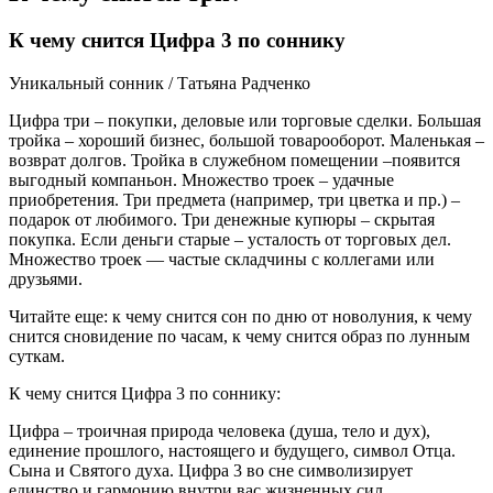
К чему снится Цифра 3 по соннику
Уникальный сонник / Татьяна Радченко
Цифра три – покупки, деловые или торговые сделки. Большая
тройка – хороший бизнес, большой товарооборот. Маленькая –
возврат долгов. Тройка в служебном помещении –появится
выгодный компаньон. Множество троек – удачные
приобретения. Три предмета (например, три цветка и пр.) –
подарок от любимого. Три денежные купюры – скрытая
покупка. Если деньги старые – усталость от торговых дел.
Множество троек — частые складчины с коллегами или
друзьями.
Читайте еще: к чему снится сон по дню от новолуния, к чему
снится сновидение по часам, к чему снится образ по лунным
суткам.
К чему снится Цифра 3 по соннику:
Цифра – троичная природа человека (душа, тело и дух),
единение прошлого, настоящего и будущего, символ Отца.
Сына и Святого духа. Цифра 3 во сне символизирует
единство и гармонию внутри вас жизненных сил.