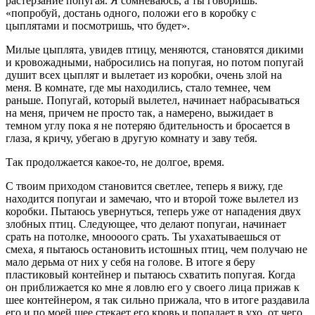
растерзание попугая. Я сомневаюсь, а ты говоришь:
«попробуй, достань одного, положи его в коробку с
цыплятами и посмотришь, что будет».
Милые цыплята, увидев птицу, меняются, становятся дикими
и кровожадными, набросились на попугая, но потом попугай
душит всех цыплят и вылетает из коробки, очень злой на
меня. В комнате, где мы находились, стало темнее, чем
раньше. Попугай, который вылетел, начинает набрасываться
на меня, причем не просто так, а намерено, выжидает в
темном углу пока я не потеряю бдительность и бросается в
глаза, я кричу, убегаю в другую комнату и заву тебя.
Так продолжается какое-то, не долгое, время.
С твоим приходом становится светлее, теперь я вижу, где
находится попугаи и замечаю, что и второй тоже вылетел из
коробки. Пытаюсь увернуться, теперь уже от нападения двух
злобных птиц. Следующее, что делают попугаи, начинает
срать на потолке, мноооого срать. Ты ухахатываешься от
смеха, я пытаюсь остановить истошных птиц, чем получаю не
мало дерьма от них у себя на голове. В итоге я беру
пластиковый контейнер и пытаюсь схватить попугая. Когда
он приближается ко мне я ловлю его у своего лица прижав к
шее контейнером, я так сильно прижала, что в итоге раздавила
его и по моей шее стекает его кровь и попадает в ухо, от чего