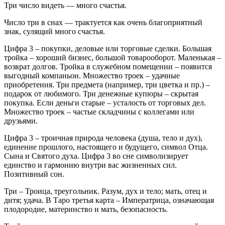
Три число видеть — много счастья.
Число три в снах — трактуется как очень благоприятный
знак, сулящий много счастья.
Цифра 3 – покупки, деловые или торговые сделки. Большая
тройка – хороший бизнес, большой товарооборот. Маленькая –
возврат долгов. Тройка в служебном помещении – появится
выгодный компаньон. Множество троек – удачные
приобретения. Три предмета (например, три цветка и пр.) –
подарок от любимого. Три денежные купюры – скрытая
покупка. Если деньги старые – усталость от торговых дел.
Множество троек – частые складчины с коллегами или
друзьями.
Цифра 3 – троичная природа человека (душа, тело и дух),
единение прошлого, настоящего и будущего, символ Отца.
Сына и Святого духа. Цифра 3 во сне символизирует
единство и гармонию внутри вас жизненных сил.
Позитивный сон.
Три – Троица, треугольник. Разум, дух и тело; мать, отец и
дитя; удача. В Таро третья карта – Императрица, означающая
плодородие, материнство и мать, безопасность.