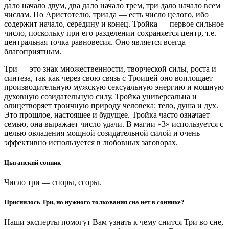
дало начало двум, два дало начало трем, три дало начало всем
числам. По Аристотелю, триада — есть число целого, ибо
содержит начало, середину и конец. Тройка — первое сильное
число, поскольку при его разделении сохраняется центр, т.е.
центральная точка равновесия. Оно является всегда
благоприятным.
Три — это знак множественности, творческой силы, роста и
синтеза, так как через свою связь с Троицей оно воплощает
производительную мужскую сексуальную энергию и мощную
духовную созидательную силу. Тройка универсальна и
олицетворяет троичную природу человека: тело, душа и дух.
Это прошлое, настоящее и будущее. Тройка часто означает
семью, она выражает число удачи. В магии «3» используется с
целью овладения мощной созидательной силой и очень
эффективно используется в любовных заговорах.
Цыганский сонник
Число три — споры, ссоры.
Приснилось Три, но нужного толкования сна нет в соннике?
Наши эксперты помогут Вам узнать к чему снится Три во сне,