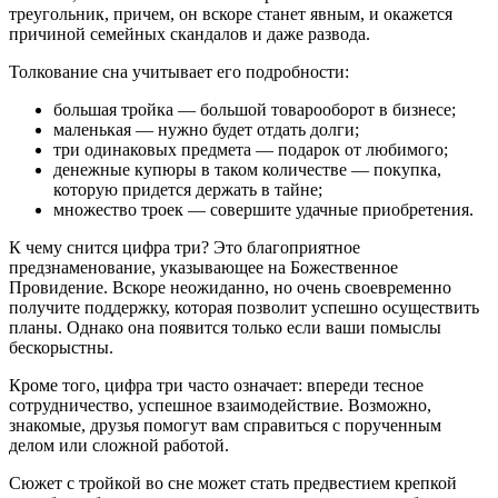
треугольник, причем, он вскоре станет явным, и окажется
причиной семейных скандалов и даже развода.
Толкование сна учитывает его подробности:
большая тройка — большой товарооборот в бизнесе;
маленькая — нужно будет отдать долги;
три одинаковых предмета — подарок от любимого;
денежные купюры в таком количестве — покупка,
которую придется держать в тайне;
множество троек — совершите удачные приобретения.
К чему снится цифра три? Это благоприятное
предзнаменование, указывающее на Божественное
Провидение. Вскоре неожиданно, но очень своевременно
получите поддержку, которая позволит успешно осуществить
планы. Однако она появится только если ваши помыслы
бескорыстны.
Кроме того, цифра три часто означает: впереди тесное
сотрудничество, успешное взаимодействие. Возможно,
знакомые, друзья помогут вам справиться с порученным
делом или сложной работой.
Сюжет с тройкой во сне может стать предвестием крепкой