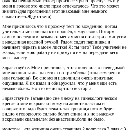
(как бы невидимый голос) произнес :три.Я проснулась и у
меня в голове это число прям отпечаталось. Что это может
значить?для прояснения этот знакомый мне немного
симпатичен.Жду ответа)
Мне приснилось что я прохожу тест по вождению, потом
учитель читает оценки кто прошёл, я жду свою. Поторм
самым последним называют меня у меня стоит три с минусом
выведенная красной ручкой. Рядом сидит парнишка и
начинает чёркать в моём листке! Я: ты чего? Тебе учителей не
жалко, если мою работу не примут я им на пересдачи весь
мозг вынесу
Здравствуйте. Мне приснилось, что я получила от неведомой
мне женщины два пакетика по три яблока (типа семеренки
или гольдона). Во сне меня наполнили очень приятные
ощущения. Я их взяла и обнаружила, что у меня еще есть
немало яблок. Но это не испортило восторга
Здравствуйте Татьяна!во сне я лежу на гинекологическом
кресле и мне вскрывают кожу на животе пластом и
говорят,что надо будет лежать так три дня,а потом будет
видно.я говорю,что сильно болит спина и я не выдержу.
вскрывали скальпелем без анастезии,боли не было.
монстры 1 ета женчина очень страшная 2 волкулака 3 дядя с 3