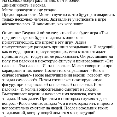
На сколько людей рассчитано: от 4 и более.
Динамичность: высокая.
Место проведения: где угодно.
Предосторожности: Может случиться, что будут разговаривать
только несколько человек. Заставляйте участвовать в игре
абсолютно всех. И запомните, как кого зовут.
Описание: Ведущий объявляет, что сейчас будет игра «Три
предмета», где он будет загадывать одного из
присутствующих, кто играет в эту игру. Задача
присутствующих разгадать принцип загадывания. И ведущий,
как всегда, просит присутствующих, если кто-то отгадает
принцип игры, то другим не рассказывает. Он расставляет на
полу три палочки в некоторую фигуру и приговаривает: «Эта
палочка. Эта палочка. И эта палочка». Может говорить и про
карандаши и так далее. После этого спрашивает: «Кого я
сейчас загадал?» После выслушивания версий, говорит, что
загадал самого себя. Потом составляет некоторую иную
фигуру, приговаривая: «Эта палочка. Эта палочка. И эта
палочка». И молча вопросительно смотрит на людей.
Выслушивает версии и называет имя человека, кого он
загадал. И так далее. При этом в некоторых случаях задает
вопрос: «Кого я сейчас загадал?», а в некоторых нет, и просто
вопросительно смотрит на людей. После нескольких таких
загадываний, когда у людей ломается мозг, ведущий