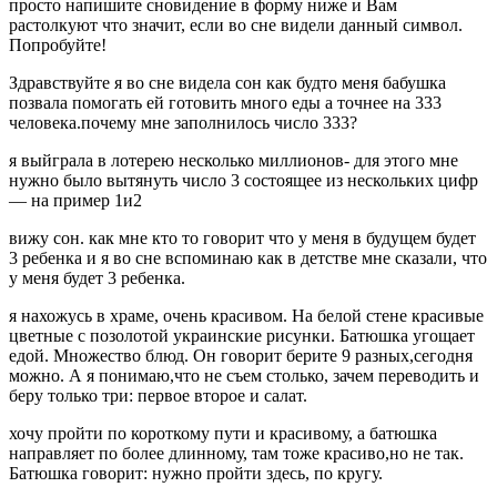
просто напишите сновидение в форму ниже и Вам
растолкуют что значит, если во сне видели данный символ.
Попробуйте!
Здравствуйте я во сне видела сон как будто меня бабушка
позвала помогать ей готовить много еды а точнее на 333
человека.почему мне заполнилось число 333?
я выйграла в лотерею несколько миллионов- для этого мне
нужно было вытянуть число 3 состоящее из нескольких цифр
— на пример 1и2
вижу сон. как мне кто то говорит что у меня в будущем будет
3 ребенка и я во сне вспоминаю как в детстве мне сказали, что
у меня будет 3 ребенка.
я нахожусь в храме, очень красивом. На белой стене красивые
цветные с позолотой украинские рисунки. Батюшка угощает
едой. Множество блюд. Он говорит берите 9 разных,сегодня
можно. А я понимаю,что не съем столько, зачем переводить и
беру только три: первое второе и салат.
хочу пройти по короткому пути и красивому, а батюшка
направляет по более длинному, там тоже красиво,но не так.
Батюшка говорит: нужно пройти здесь, по кругу.