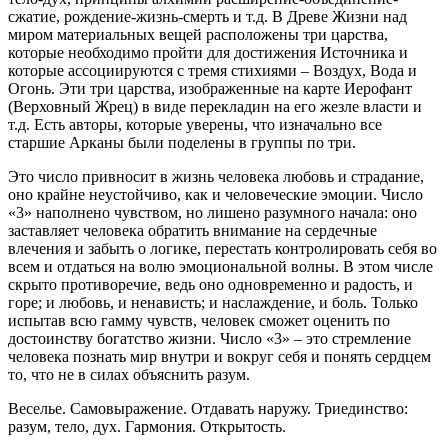
сжатие, рождение-жизнь-смерть и т.д. В Древе Жизни над
миром материальных вещей расположены три царства,
которые необходимо пройти для достижения Источника и
которые ассоциируются с тремя стихиями – Воздух, Вода и
Огонь. Эти три царства, изображенные на карте Иерофант
(Верховный Жрец) в виде перекладин на его жезле власти и
т.д. Есть авторы, которые уверены, что изначально все
старшие Арканы были поделены в группы по три.
Это число привносит в жизнь человека любовь и страдание,
оно крайне неустойчиво, как и человеческие эмоции. Число
«3» наполнено чувством, но лишено разумного начала: оно
заставляет человека обратить внимание на сердечные
влечения и забыть о логике, перестать контролировать себя во
всем и отдаться на волю эмоциональной волны. В этом числе
скрыто противоречие, ведь оно одновременно и радость, и
горе; и любовь, и ненависть; и наслаждение, и боль. Только
испытав всю гамму чувств, человек сможет оценить по
достоинству богатство жизни. Число «3» – это стремление
человека познать мир внутри и вокруг себя и понять сердцем
то, что не в силах объяснить разум.
Веселье. Самовыражение. Отдавать наружу. Триединство:
разум, тело, дух. Гармония. Открытость.