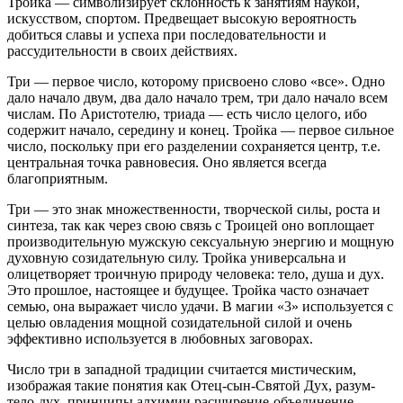
Тройка — символизирует склонность к занятиям наукой,
искусством, спортом. Предвещает высокую вероятность
добиться славы и успеха при последовательности и
рассудительности в своих действиях.
Три — первое число, которому присвоено слово «все». Одно
дало начало двум, два дало начало трем, три дало начало всем
числам. По Аристотелю, триада — есть число целого, ибо
содержит начало, середину и конец. Тройка — первое сильное
число, поскольку при его разделении сохраняется центр, т.е.
центральная точка равновесия. Оно является всегда
благоприятным.
Три — это знак множественности, творческой силы, роста и
синтеза, так как через свою связь с Троицей оно воплощает
производительную мужскую сексуальную энергию и мощную
духовную созидательную силу. Тройка универсальна и
олицетворяет троичную природу человека: тело, душа и дух.
Это прошлое, настоящее и будущее. Тройка часто означает
семью, она выражает число удачи. В магии «3» используется с
целью овладения мощной созидательной силой и очень
эффективно используется в любовных заговорах.
Число три в западной традиции считается мистическим,
изображая такие понятия как Отец-сын-Святой Дух, разум-
тело-дух, принципы алхимии расширение-объединение-