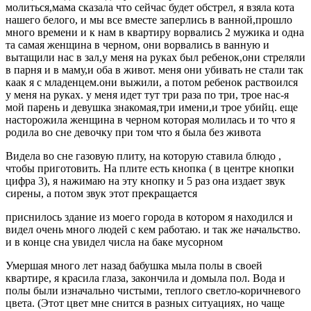
молиться,мама сказала что сейчас будет обстрел, я взяла кота
нашего белого, и мы все вместе заперлись в ванной,прошло
много времени и к нам в квартиру ворвались 2 мужика и одна
та самая женщина в черном, они ворвались в ванную и
вытащили нас в зал,у меня на руках был ребенок,они стреляли
в парня и в маму,и оба в живот. меня они убивать не стали так
каак я с младенцем.они выжили, а потом ребенок раствоился
у меня на руках. у меня идет тут три раза по три, трое нас-я
мой парень и девушка знакомая,три имени,и трое убийц. еще
насторожила женщина в черном которая молилась и то что я
родила во сне девочку при том что я была без живота
Видела во сне газовую плиту, на которую ставила блюдо ,
чтобы приготовить. На плите есть кнопка ( в центре кнопки
цифра 3), я нажимаю на эту кнопку и 5 раз она издает звук
сирены, а потом звук этот прекращается
приснилось здание из моего города в котором я находился и
видел очень много людей с кем работаю. и так же начальство.
и в конце сна увидел числа на баке мусорном
Умершая много лет назад бабушка мыла полы в своей
квартире, я красила глаза, закончила и домыла пол. Вода и
полы были изначально чистыми, теплого светло-коричневого
цвета. (Этот цвет мне снится в разных ситуациях, но чаще