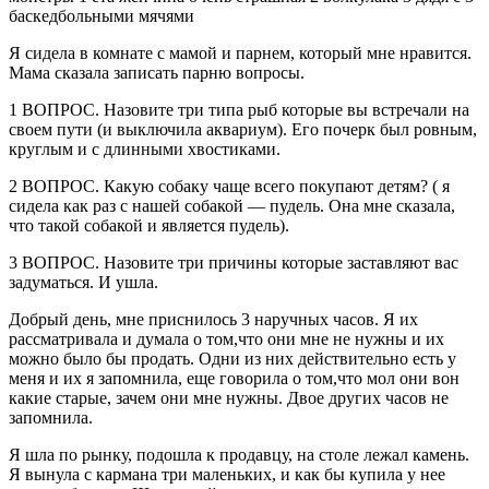
баскедбольными мячями
Я сидела в комнате с мамой и парнем, который мне нравится.
Мама сказала записать парню вопросы.
1 ВОПРОС. Назовите три типа рыб которые вы встречали на
своем пути (и выключила аквариум). Его почерк был ровным,
круглым и с длинными хвостиками.
2 ВОПРОС. Какую собаку чаще всего покупают детям? ( я
сидела как раз с нашей собакой — пудель. Она мне сказала,
что такой собакой и является пудель).
3 ВОПРОС. Назовите три причины которые заставляют вас
задуматься. И ушла.
Добрый день, мне приснилось 3 наручных часов. Я их
рассматривала и думала о том,что они мне не нужны и их
можно было бы продать. Одни из них действительно есть у
меня и их я запомнила, еще говорила о том,что мол они вон
какие старые, зачем они мне нужны. Двое других часов не
запомнила.
Я шла по рынку, подошла к продавцу, на столе лежал камень.
Я вынула с кармана три маленьких, и как бы купила у нее