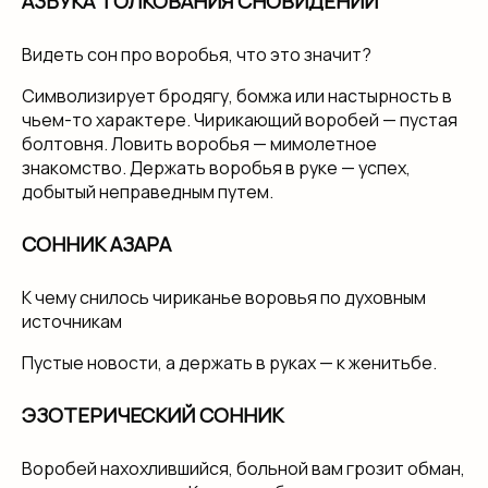
АЗБУКА ТОЛКОВАНИЯ СНОВИДЕНИЙ
Видеть сон про воробья, что это значит?
Символизирует бродягу, бомжа или настырность в
чьем-то характере. Чирикающий воробей — пустая
болтовня. Ловить воробья — мимолетное
знакомство. Держать воробья в руке — успех,
добытый неправедным путем.
СОННИК АЗАРА
К чему снилось чириканье воровья по духовным
источникам
Пустые новости, а держать в руках — к женитьбе.
ЭЗОТЕРИЧЕСКИЙ СОННИК
Воробей нахохлившийся, больной вам грозит обман,