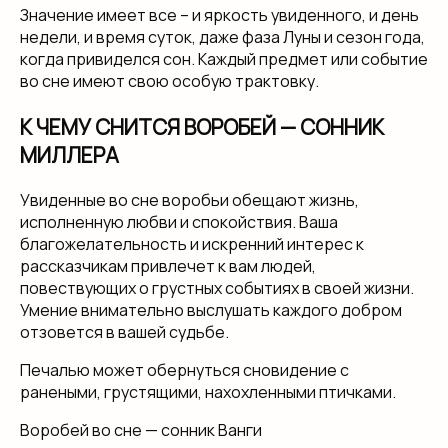
Значение имеет все – и яркость увиденного, и день
недели, и время суток, даже фаза Луны и сезон года,
когда привиделся сон. Каждый предмет или событие
во сне имеют свою особую трактовку.
К ЧЕМУ СНИТСЯ ВОРОБЕЙ — СОННИК
МИЛЛЕРА
Увиденные во сне воробьи обещают жизнь,
исполненную любви и спокойствия. Ваша
благожелательность и искренний интерес к
рассказчикам привлечет к вам людей,
повествующих о грустных событиях в своей жизни.
Умение внимательно выслушать каждого добром
отзовется в вашей судьбе.
Печалью может обернуться сновидение с
ранеными, грустящими, нахохленными птичками.
Воробей во сне — сонник Ванги