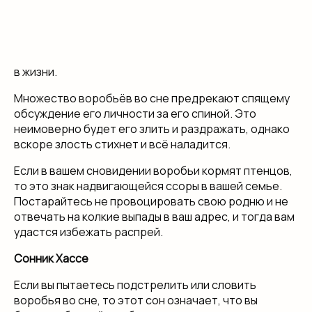
в жизни.
Множество воробьёв во сне предрекают спящему
обсуждение его личности за его спиной. Это
неимоверно будет его злить и раздражать, однако
вскоре злость стихнет и всё наладится.
Если в вашем сновидении воробьи кормят птенцов,
то это знак надвигающейся ссоры в вашей семье.
Постарайтесь не провоцировать свою родню и не
отвечать на колкие выпады в ваш адрес, и тогда вам
удастся избежать распрей.
Сонник Хассе
Если вы пытаетесь подстрелить или словить
воробья во сне, то этот сон означает, что вы