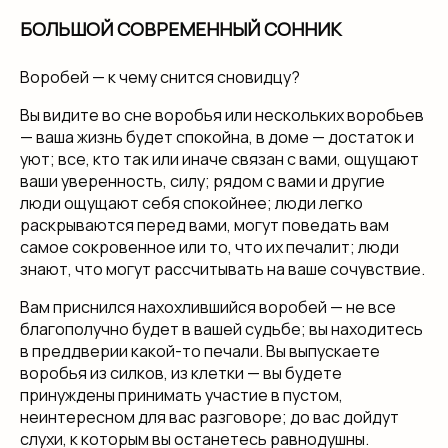
БОЛЬШОЙ СОВРЕМЕННЫЙ СОННИК
Воробей — к чему снится сновидцу?
Вы видите во сне воробья или нескольких воробьев
— ваша жизнь будет спокойна, в доме — достаток и
уют; все, кто так или иначе связан с вами, ощущают
ваши уверенность, силу; рядом с вами и другие
люди ощущают себя спокойнее; люди легко
раскрываются перед вами, могут поведать вам
самое сокровенное или то, что их печалит; люди
знают, что могут рассчитывать на ваше сочувствие.
Вам приснился нахохлившийся воробей — не все
благополучно будет в вашей судьбе; вы находитесь
в преддверии какой-то печали. Вы выпускаете
воробья из силков, из клетки — вы будете
принуждены принимать участие в пустом,
неинтересном для вас разговоре; до вас дойдут
слухи, к которым вы останетесь равнодушны.