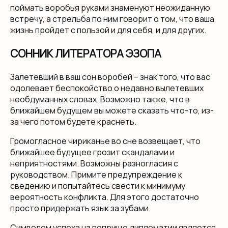
поймать воробья руками знаменуют неожиданную
встречу, а стрельба по ним говорит о том, что ваша
жизнь пройдет с пользой и для себя, и для других.
СОННИК ЛИТЕРАТОРА ЭЗОПА
Залетевший в ваш сон воробей – знак того, что вас
одолевает беспокойство о недавно вылетевших
необдуманных словах. Возможно также, что в
ближайшем будущем вы можете сказать что-то, из-
за чего потом будете краснеть.
Громогласное чириканье во сне возвещает, что
ближайшее будущее грозит скандалами и
неприятностями. Возможны разногласия с
руководством. Примите предупреждение к
сведению и попытайтесь свести к минимуму
вероятность конфликта. Для этого достаточно
просто придержать язык за зубами.
Символом успеха на поприще дипломатии является