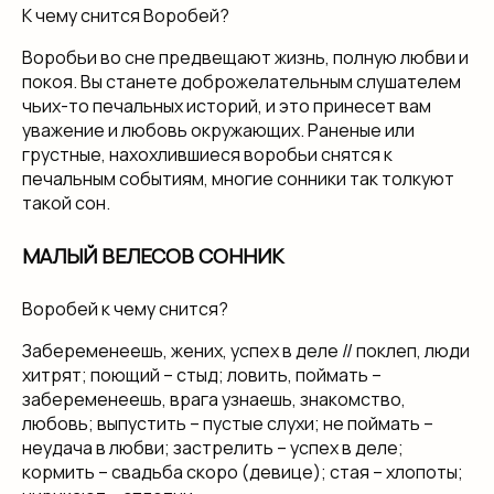
К чему снится Воробей?
Воробьи во сне предвещают жизнь, полную любви и
покоя. Вы станете доброжелательным слушателем
чьих-то печальных историй, и это принесет вам
уважение и любовь окружающих. Раненые или
грустные, нахохлившиеся воробьи снятся к
печальным событиям, многие сонники так толкуют
такой сон.
МАЛЫЙ ВЕЛЕСОВ СОННИК
Воробей к чему снится?
Забеременеешь, жених, успех в деле // поклеп, люди
хитрят; поющий – стыд; ловить, поймать –
забеременеешь, врага узнаешь, знакомство,
любовь; выпустить – пустые слухи; не поймать –
неудача в любви; застрелить – успех в деле;
кормить – свадьба скоро (девице); стая – хлопоты;