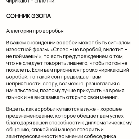
чирикают – сплетни.
СОННИК ЭЗОПА
Аллегории про воробья
В вашем сновидении воробей может быть сигналом
известной фразы: «Слово – не воробей, вылетит –
не поймаешь!», то есть предупреждением о том,
что не следует говорить лишнего, чтобы потом не
пожалеть. Если вам приснился громко чирикающий
воробей, то такой сон предвещает вам
неприятности, ссору, возможно, разногласия с
начальством, поэтому лучше прикусить на время
язычок и не высказывать открыто свои мнения.
Видеть, как воробьи купаются в луже – хорошее
предзнаменование, которое обещает вам успех
благодаря вашей способности к дипломатическому
общению, спокойной манере говорить и
заинтересованности во мнении собеседника.