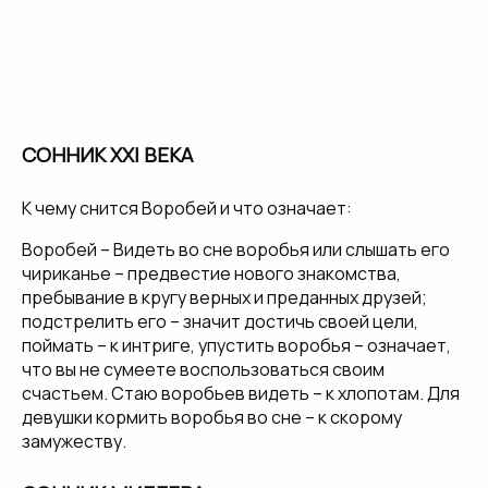
СОННИК XXI ВЕКА
К чему снится Воробей и что означает:
Воробей – Видеть во сне воробья или слышать его
чириканье – предвестие нового знакомства,
пребывание в кругу верных и преданных друзей;
подстрелить его – значит достичь своей цели,
поймать – к интриге, упустить воробья – означает,
что вы не сумеете воспользоваться своим
счастьем. Стаю воробьев видеть – к хлопотам. Для
девушки кормить воробья во сне – к скорому
замужеству.