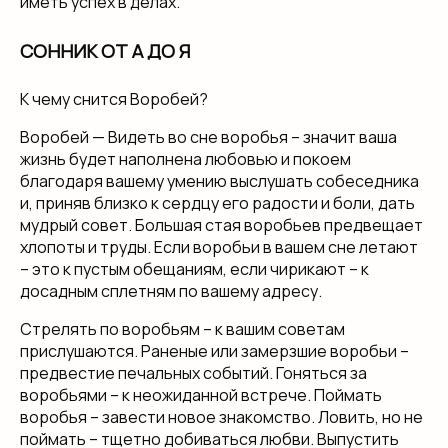
иметь успех в делах.
СОННИК ОТ А ДО Я
К чему снится Воробей?
Воробей — Видеть во сне воробья – значит ваша
жизнь будет наполнена любовью и покоем
благодаря вашему умению выслушать собеседника
и, приняв близко к сердцу его радости и боли, дать
мудрый совет. Большая стая воробьев предвещает
хлопоты и труды. Если воробьи в вашем сне летают
– это к пустым обещаниям, если чирикают – к
досадным сплетням по вашему адресу.
Стрелять по воробьям – к вашим советам
прислушаются. Раненые или замерзшие воробьи –
предвестие печальных событий. Гоняться за
воробьями – к неожиданной встрече. Поймать
воробья – завести новое знакомство. Ловить, но не
поймать – тщетно добиваться любви. Выпустить