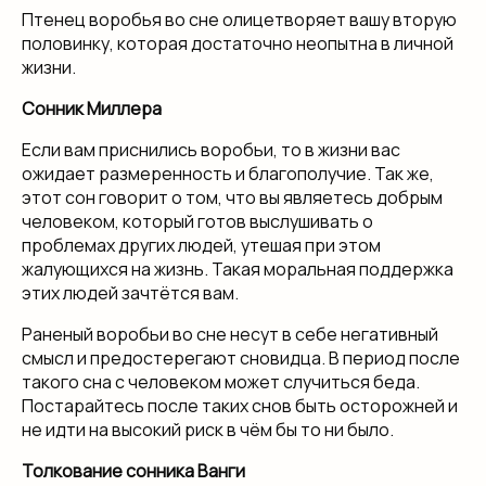
Птенец воробья во сне олицетворяет вашу вторую
половинку, которая достаточно неопытна в личной
жизни.
Сонник Миллера
Если вам приснились воробьи, то в жизни вас
ожидает размеренность и благополучие. Так же,
этот сон говорит о том, что вы являетесь добрым
человеком, который готов выслушивать о
проблемах других людей, утешая при этом
жалующихся на жизнь. Такая моральная поддержка
этих людей зачтётся вам.
Раненый воробьи во сне несут в себе негативный
смысл и предостерегают сновидца. В период после
такого сна с человеком может случиться беда.
Постарайтесь после таких снов быть осторожней и
не идти на высокий риск в чём бы то ни было.
Толкование сонника Ванги