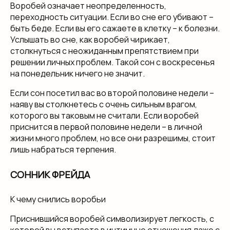
Воробей означает неопределенность,
переходность ситуации. Если во сне его убивают –
быть беде. Если вы его сажаете в клетку – к болезни.
Услышать во сне, как воробей чирикает,
столкнуться с неожиданным препятствием при
решении личных проблем. Такой сон с воскресенья
на понедельник ничего не значит.
Если сон посетил вас во второй половине недели –
наяву вы столкнетесь с очень сильным врагом,
которого вы таковым не считали. Если воробей
приснится в первой половине недели – в личной
жизни много проблем, но все они разрешимы, стоит
лишь набраться терпения.
СОННИК ФРЕЙДА
К чему снились воробьи
Приснившийся воробей символизирует легкость, с