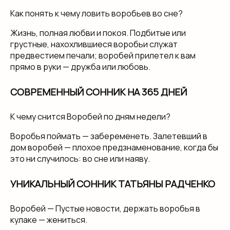
Как понять к чему ловить воробьев во сне?
Жизнь, полная любви и покоя. Подбитые или
грустные, нахохлившиеся воробьи служат
предвестием печали; воробей прилетел к вам
прямо в руки — дружба или любовь.
СОВРЕМЕННЫЙ СОННИК НА 365 ДНЕЙ
К чему снится Воробей по дням недели?
Воробья поймать — забеременеть. Залетевший в
дом воробей — плохое предзнаменование, когда бы
это ни случилось: во сне или наяву.
УНИКАЛЬНЫЙ СОННИК ТАТЬЯНЫ РАДЧЕНКО
Воробей — Пустые новости, держать воробья в
кулаке — жениться.