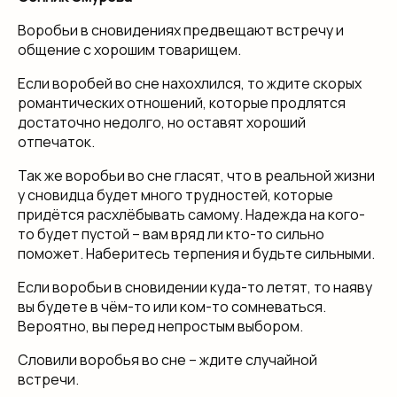
Воробьи в сновидениях предвещают встречу и
общение с хорошим товарищем.
Если воробей во сне нахохлился, то ждите скорых
романтических отношений, которые продлятся
достаточно недолго, но оставят хороший
отпечаток.
Так же воробьи во сне гласят, что в реальной жизни
у сновидца будет много трудностей, которые
придётся расхлёбывать самому. Надежда на кого-
то будет пустой – вам вряд ли кто-то сильно
поможет. Наберитесь терпения и будьте сильными.
Если воробьи в сновидении куда-то летят, то наяву
вы будете в чём-то или ком-то сомневаться.
Вероятно, вы перед непростым выбором.
Словили воробья во сне – ждите случайной
встречи.