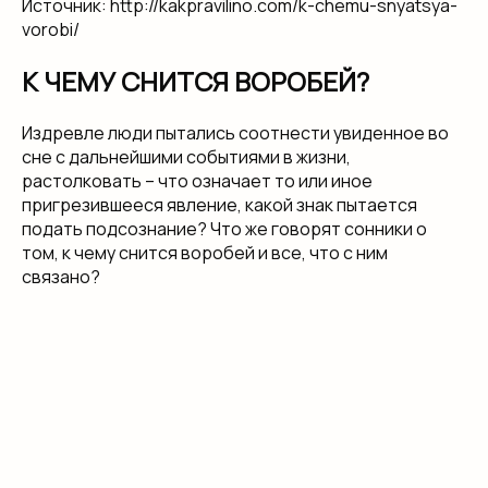
Источник: http://kakpravilino.com/k-chemu-snyatsya-
vorobi/
К ЧЕМУ СНИТСЯ ВОРОБЕЙ?
Издревле люди пытались соотнести увиденное во
сне с дальнейшими событиями в жизни,
растолковать – что означает то или иное
пригрезившееся явление, какой знак пытается
подать подсознание? Что же говорят сонники о
том, к чему снится воробей и все, что с ним
связано?