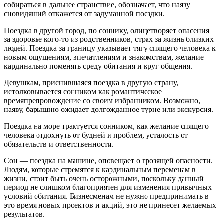
собираться в дальнее странствие, обозначает, что наяву
сновидящий откажется от задуманной поездки.
Поездка в другой город, по соннику, олицетворяет опасения
за здоровье кого-то из родственников, страх за жизнь близких
людей. Поездка за границу указывает тягу спящего человека к
новым ощущениям, впечатлениям и знакомствам, желание
кардинально поменять среду обитания и круг общения.
Девушкам, приснившаяся поездка в другую страну,
истолковывается сонником как романтическое
времяпрепровождение со своим избранником. Возможно,
наяву, барышню ожидает долгожданное турне или экскурсия.
Поездка на море трактуется сонником, как желание спящего
человека отдохнуть от будней и проблем, усталость от
обязательств и ответственности.
Сон — поездка на машине, оповещает о грозящей опасности.
Людям, которые стремятся к кардинальным переменам в
жизни, стоит быть очень осторожными, поскольку данный
период не слишком благоприятен для изменения привычных
условий обитания. Бизнесменам не нужно предпринимать в
это время новых проектов и акций, это не принесет желаемых
результатов.