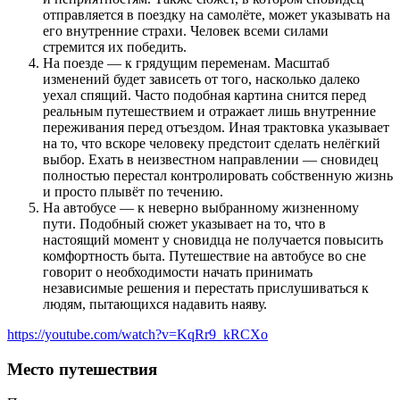
отправляется в поездку на самолёте, может указывать на
его внутренние страхи. Человек всеми силами
стремится их победить.
На поезде — к грядущим переменам. Масштаб
изменений будет зависеть от того, насколько далеко
уехал спящий. Часто подобная картина снится перед
реальным путешествием и отражает лишь внутренние
переживания перед отъездом. Иная трактовка указывает
на то, что вскоре человеку предстоит сделать нелёгкий
выбор. Ехать в неизвестном направлении — сновидец
полностью перестал контролировать собственную жизнь
и просто плывёт по течению.
На автобусе — к неверно выбранному жизненному
пути. Подобный сюжет указывает на то, что в
настоящий момент у сновидца не получается повысить
комфортность быта. Путешествие на автобусе во сне
говорит о необходимости начать принимать
независимые решения и перестать прислушиваться к
людям, пытающихся надавить наяву.
https://youtube.com/watch?v=KqRr9_kRCXo
Место путешествия