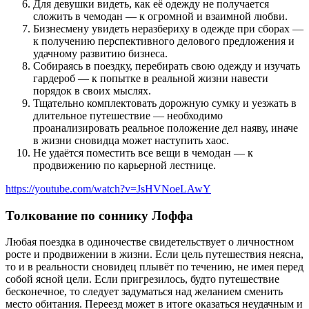
Для девушки видеть, как её одежду не получается
сложить в чемодан — к огромной и взаимной любви.
Бизнесмену увидеть неразбериху в одежде при сборах —
к получению перспективного делового предложения и
удачному развитию бизнеса.
Собираясь в поездку, перебирать свою одежду и изучать
гардероб — к попытке в реальной жизни навести
порядок в своих мыслях.
Тщательно комплектовать дорожную сумку и уезжать в
длительное путешествие — необходимо
проанализировать реальное положение дел наяву, иначе
в жизни сновидца может наступить хаос.
Не удаётся поместить все вещи в чемодан — к
продвижению по карьерной лестнице.
https://youtube.com/watch?v=JsHVNoeLAwY
Толкование по соннику Лоффа
Любая поездка в одиночестве свидетельствует о личностном
росте и продвижении в жизни. Если цель путешествия неясна,
то и в реальности сновидец плывёт по течению, не имея перед
собой ясной цели. Если пригрезилось, будто путешествие
бесконечное, то следует задуматься над желанием сменить
место обитания. Переезд может в итоге оказаться неудачным и