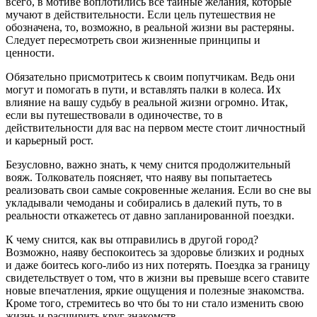
всего, в мотиве воплотились все тайные желания, которые
мучают в действительности. Если цель путешествия не
обозначена, то, возможно, в реальной жизни вы растеряны.
Следует пересмотреть свои жизненные принципы и
ценности.
Обязательно присмотритесь к своим попутчикам. Ведь они
могут и помогать в пути, и вставлять палки в колеса. Их
влияние на вашу судьбу в реальной жизни огромно. Итак,
если вы путешествовали в одиночестве, то в
действительности для вас на первом месте стоит личностный
и карьерный рост.
Безусловно, важно знать, к чему снится продолжительный
вояж. Толкователь поясняет, что наяву вы попытаетесь
реализовать свои самые сокровенные желания. Если во сне вы
укладывали чемоданы и собирались в далекий путь, то в
реальности откажетесь от давно запланированной поездки.
К чему снится, как вы отправились в другой город?
Возможно, наяву беспокоитесь за здоровье близких и родных
и даже боитесь кого-либо из них потерять. Поездка за границу
свидетельствует о том, что в жизни вы превыше всего ставите
новые впечатления, яркие ощущения и полезные знакомства.
Кроме того, стремитесь во что бы то ни стало изменить свою
жизнь и расширить круг знакомств.