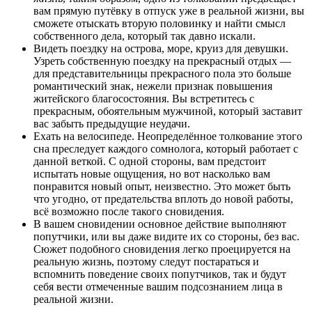
вам прямую путёвку в отпуск уже в реальной жизни, вы
сможете отыскать вторую половинку и найти смысл
собственного дела, который так давно искали.
Видеть поездку на острова, море, круиз для девушки.
Узреть собственную поездку на прекрасный отдых —
для представительницы прекрасного пола это больше
романтический знак, нежели признак повышения
житейского благосостояния. Вы встретитесь с
прекрасным, обоятельным мужчиной, который заставит
вас забыть предыдущие неудачи.
Ехать на велосипеде. Неопределённое толкование этого
сна преследует каждого сомнолога, который работает с
данной веткой. С одной стороны, вам предстоит
испытать новые ощущения, но вот насколько вам
понравится новый опыт, неизвестно. Это может быть
что угодно, от предательства вплоть до новой работы,
всё возможно после такого сновидения.
В вашем сновидении основное действие выполняют
попутчики, или вы даже видите их со стороны, без вас.
Сюжет подобного сновидения легко проецируется на
реальную жизнь, поэтому следут постараться и
вспомнить поведение своих попутчиков, так и будут
себя вести отмеченные вашим подсознанием лица в
реальной жизни.