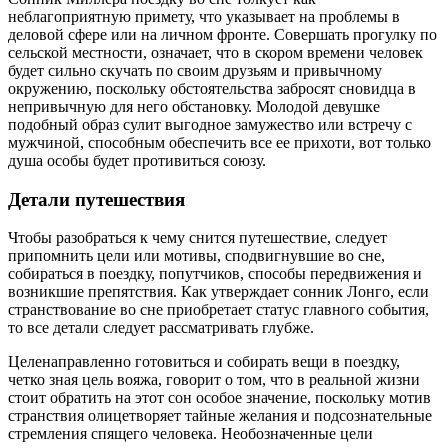
неблагоприятную примету, что указывает на проблемы в
деловой сфере или на личном фронте. Совершать прогулку по
сельской местности, означает, что в скором времени человек
будет сильно скучать по своим друзьям и привычному
окружению, поскольку обстоятельства забросят сновидца в
непривычную для него обстановку. Молодой девушке
подобный образ сулит выгодное замужество или встречу с
мужчиной, способным обеспечить все ее прихоти, вот только
душа особы будет противиться союзу.
Детали путешествия
Чтобы разобраться к чему снится путешествие, следует
припомнить цели или мотивы, сподвигнувшие во сне,
собираться в поездку, попутчиков, способы передвижения и
возникшие препятствия. Как утверждает сонник Лонго, если
странствование во сне приобретает статус главного события,
то все детали следует рассматривать глубже.
Целенаправленно готовиться и собирать вещи в поездку,
четко зная цель вояжа, говорит о том, что в реальной жизни
стоит обратить на этот сон особое значение, поскольку мотив
странствия олицетворяет тайные желания и подсознательные
стремления спящего человека. Необозначенные цели