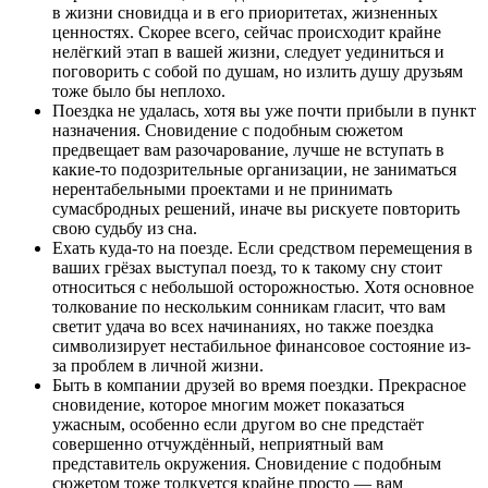
в жизни сновидца и в его приоритетах, жизненных
ценностях. Скорее всего, сейчас происходит крайне
нелёгкий этап в вашей жизни, следует уединиться и
поговорить с собой по душам, но излить душу друзьям
тоже было бы неплохо.
Поездка не удалась, хотя вы уже почти прибыли в пункт
назначения. Сновидение с подобным сюжетом
предвещает вам разочарование, лучше не вступать в
какие-то подозрительные организации, не заниматься
нерентабельными проектами и не принимать
сумасбродных решений, иначе вы рискуете повторить
свою судьбу из сна.
Ехать куда-то на поезде. Если средством перемещения в
ваших грёзах выступал поезд, то к такому сну стоит
относиться с небольшой осторожностью. Хотя основное
толкование по нескольким сонникам гласит, что вам
светит удача во всех начинаниях, но также поездка
символизирует нестабильное финансовое состояние из-
за проблем в личной жизни.
Быть в компании друзей во время поездки. Прекрасное
сновидение, которое многим может показаться
ужасным, особенно если другом во сне предстаёт
совершенно отчуждённый, неприятный вам
представитель окружения. Сновидение с подобным
сюжетом тоже толкуется крайне просто — вам