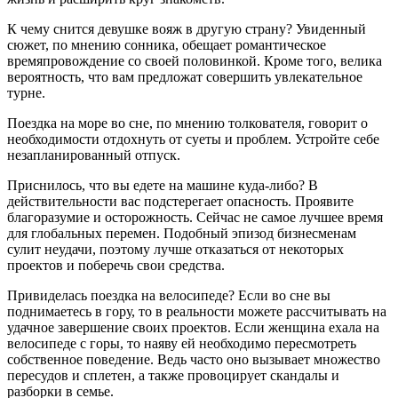
К чему снится девушке вояж в другую страну? Увиденный
сюжет, по мнению сонника, обещает романтическое
времяпровождение со своей половинкой. Кроме того, велика
вероятность, что вам предложат совершить увлекательное
турне.
Поездка на море во сне, по мнению толкователя, говорит о
необходимости отдохнуть от суеты и проблем. Устройте себе
незапланированный отпуск.
Приснилось, что вы едете на машине куда-либо? В
действительности вас подстерегает опасность. Проявите
благоразумие и осторожность. Сейчас не самое лучшее время
для глобальных перемен. Подобный эпизод бизнесменам
сулит неудачи, поэтому лучше отказаться от некоторых
проектов и поберечь свои средства.
Привиделась поездка на велосипеде? Если во сне вы
поднимаетесь в гору, то в реальности можете рассчитывать на
удачное завершение своих проектов. Если женщина ехала на
велосипеде с горы, то наяву ей необходимо пересмотреть
собственное поведение. Ведь часто оно вызывает множество
пересудов и сплетен, а также провоцирует скандалы и
разборки в семье.