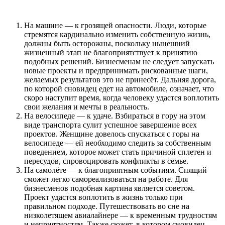
На машине — к грозящей опасности. Люди, которые
стремятся кардинально изменить собственную жизнь,
должны быть осторожны, поскольку нынешний
жизненный этап не благоприятствует к принятию
подобных решений. Бизнесменам не следует запускать
новые проекты и предпринимать рискованные шаги,
желаемых результатов это не принесёт. Дальняя дорога,
по которой сновидец едет на автомобиле, означает, что
скоро наступит время, когда человеку удастся воплотить
свои желания и мечты в реальность.
На велосипеде — к удаче. Взбираться в гору на этом
виде транспорта сулит успешное завершение всех
проектов. Женщине довелось спускаться с горы на
велосипеде — ей необходимо следить за собственным
поведением, которое может стать причиной сплетен и
пересудов, спровоцировать конфликты в семье.
На самолёте — к благоприятным событиям. Спящий
сможет легко самореализоваться на работе. Для
бизнесменов подобная картина является советом.
Проект удастся воплотить в жизнь только при
правильном подходе. Путешествовать во сне на
низколетящем авиалайнере — к временным трудностям
и неприятностям. Также сюжет, в котором сновидец