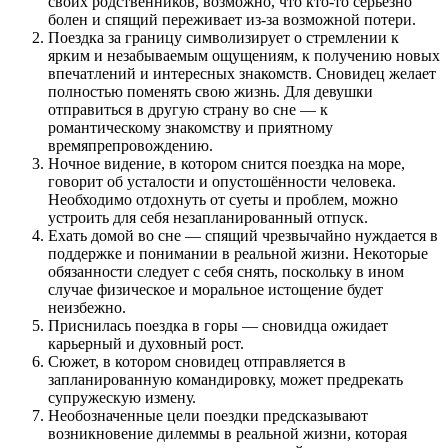
своих родственников, возможно, что кто-то серьёзно
болен и спящий переживает из-за возможной потери.
Поездка за границу символизирует о стремлении к
ярким и незабываемым ощущениям, к получению новых
впечатлений и интересных знакомств. Сновидец желает
полностью поменять свою жизнь. Для девушки
отправиться в другую страну во сне — к
романтическому знакомству и приятному
времяпрепровождению.
Ночное видение, в котором снится поездка на море,
говорит об усталости и опустошённости человека.
Необходимо отдохнуть от суеты и проблем, можно
устроить для себя незапланированный отпуск.
Ехать домой во сне — спящий чрезвычайно нуждается в
поддержке и понимании в реальной жизни. Некоторые
обязанности следует с себя снять, поскольку в ином
случае физическое и моральное истощение будет
неизбежно.
Приснилась поездка в горы — сновидца ожидает
карьерный и духовный рост.
Сюжет, в котором сновидец отправляется в
запланированную командировку, может предрекать
супружескую измену.
Необозначенные цели поездки предсказывают
возникновение дилеммы в реальной жизни, которая