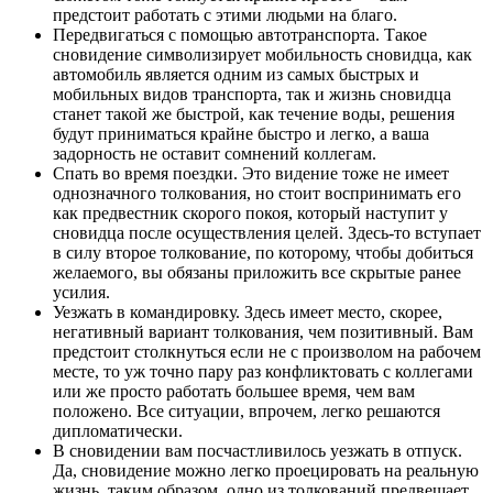
предстоит работать с этими людьми на благо.
Передвигаться с помощью автотранспорта. Такое
сновидение символизирует мобильность сновидца, как
автомобиль является одним из самых быстрых и
мобильных видов транспорта, так и жизнь сновидца
станет такой же быстрой, как течение воды, решения
будут приниматься крайне быстро и легко, а ваша
задорность не оставит сомнений коллегам.
Спать во время поездки. Это видение тоже не имеет
однозначного толкования, но стоит воспринимать его
как предвестник скорого покоя, который наступит у
сновидца после осуществления целей. Здесь-то вступает
в силу второе толкование, по которому, чтобы добиться
желаемого, вы обязаны приложить все скрытые ранее
усилия.
Уезжать в командировку. Здесь имеет место, скорее,
негативный вариант толкования, чем позитивный. Вам
предстоит столкнуться если не с произволом на рабочем
месте, то уж точно пару раз конфликтовать с коллегами
или же просто работать большее время, чем вам
положено. Все ситуации, впрочем, легко решаются
дипломатически.
В сновидении вам посчастливилось уезжать в отпуск.
Да, сновидение можно легко проецировать на реальную
жизнь, таким образом, одно из толкований предвещает