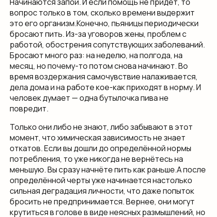
Начинаются запои. И если помощь не придёт, то
вопрос только в том, сколько времени выдержит
это его организм.Конечно, пьяницы периодически
бросают пить. Из-за уговоров жены, проблем с
работой, обострения сопутствующих заболеваний.
Бросают много раз: на неделю, на полгода, на
месяц, но почему-то потом снова начинают. Во
время воздержания самочувствие налаживается,
дела дома и на работе кое-как приходят в норму. И
человек думает — одна бутылочка пива не
повредит.
Только они либо не знают, либо забывают в этот
момент, что химическая зависимость не знает
откатов. Если вы дошли до определённой нормы
потребления, то уже никогда не вернётесь на
меньшую. Вы сразу начнёте пить как раньше.А после
определённой черты уже начинается настолько
сильная деградация личности, что даже попыток
бросить не предпринимается. Вернее, они могут
крутиться в голове в виде неясных размышлений, но