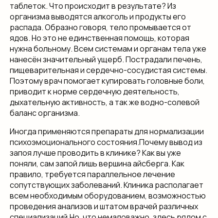
таблеток. Что происходит в результате? Из
организма выводятся алкоголь и продукты его
распада. Образно говоря, тело промывается от
ядов. Но это не единственная помощь, которая
нужна больному. Всем системам и органам тела уже
нанесён значительный ущерб. Пострадали печень,
пищеварительная и сердечно-сосудистая системы.
Поэтому врач помогает купировать головные боли,
приводит к норме сердечную деятельность,
дыхательную активность, а так же водно-солевой
баланс организма.
Иногда применяются препараты для нормализации
психоэмоционального состояния.Почему вывод из
запоя лучше проводить в клинике? Как вы уже
поняли, сам запой лишь вершина айсберга. Как
правило, требуется параллельное лечение
сопутствующих заболеваний. Клиника располагает
всем необходимым оборудованием, возможностью
проведения анализов и штатом врачей различных
специализаций.Но, что немаловажно, здесь рядом с