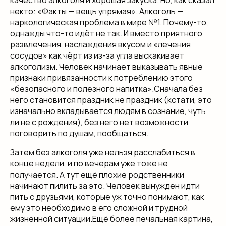
некто: «Факты — вещь упрямая». Алкоголь —
наркологическая проблема в мире №1. Почему-то,
однажды что-то идёт не так. И вместо приятного
развлечения, наслаждения вкусом и «лечения
сосудов» как чёрт из из-за угла выскакивает
алкоголизм. Человек начинает выказывать явные
признаки привязанности к потреблению этого
«безопасного и полезного напитка».Сначала без
него становится праздник не праздник (кстати, это
изначально вкладывается людям в сознание, чуть
ли не с рождения), без него нет возможности
поговорить по душам, пообщаться.
Затем без алкоголя уже нельзя расслабиться в
конце недели, и по вечерам уже тоже не
получается. А тут ещё плохие родственники
начинают пилить за это. Человек вынужден идти
пить с друзьями, которые уж точно понимают, как
ему это необходимо в его сложной и трудной
жизненной ситуации.Ещё более печальная картина,