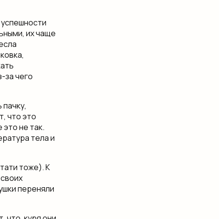
г успешности
ьными, их чаще
несла
аковка,
жать
-за чего
 пачку,
т, что это
 это не так.
ература тела и
тати тоже). К
 своих
вушки переняли
 что, куря они