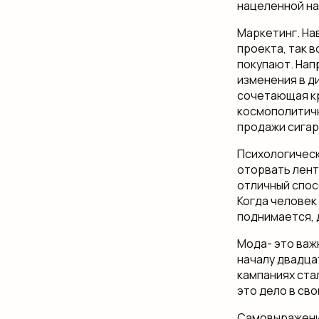
нацеленной на
Маркетинг. На
проекта, так в
покупают. Напр
изменения в ди
сочетающая кр
космополитичн
продажи сигар
Психологическ
оторвать ленту
отличный спосо
Когда человек
поднимается, д
Мода- это важ
началу двадца
кампаниях ста
это дело в сво
Самовыражение