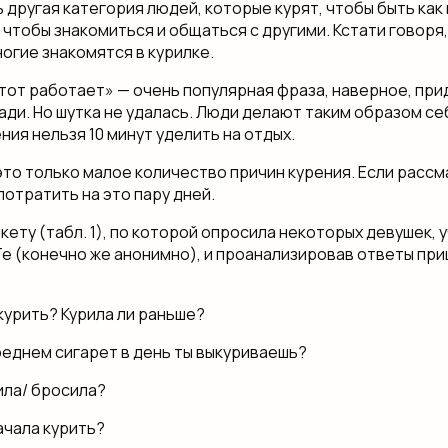
ь другая категория людей, которые курят, чтобы быть как
 чтобы знакомиться и общаться с другими. Кстати говоря
ногие знакомятся в курилке.
, тот работает» — очень популярная фраза, наверное, при
ради. Но шутка не удалась. Люди делают таким образом с
ния нельзя 10 минут уделить на отдых.
это только малое количество причин курения. Если рассм
потратить на это пару дней.
кету (табл. 1), по которой опросила некоторых девушек, 
е (конечно же анонимно), и проанализировав ответы при
курить? Курила ли раньше?
среднем сигарет в день ты выкуриваешь?
ила/ бросила?
ачала курить?