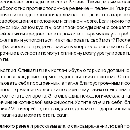
несомненно выглядит как спокойствие. Таким людям можн
 абсолютно противоположное решение — леденцы. Уми
ния этих кондитерских изделий плюс польза от сахара, ка
овообращения в головном и спинном мозге. Если нужно п
ерьезном, зачем курить, если твои сосуды сильно сократя
ей затяжки вредоносной палочки, в то время как употре
жет вам и успокоиться, и активировать свой мозг? Посл
 физического труда устраивать «перекур» совсем не об
рачные вкусности помогут спинному мозгу урегулироват
уты.
ьствия. Слышали ли вы когда-нибудь о гормоне допамин
а вознаграждение, гормон «удовольствия от жизни». Он п
твовать себя поощренным, а также благоустроенным и с
нное окружение человека не дарит ему таких ощущений,
жет стать сигарета. Это еще одна психологическая, а т
ичина никотиновой зависимости. Хотите отучить себя, бл
ния? Мотивируйте, награждайте, делайте подарки и комп
памина вы можете стать сами.
емного ранее я рассказывала, о самовыражении людей п