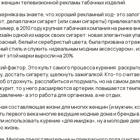
 женщин телевизионной рекламы табачных изделий.
верняка вы знаете, что хороший рекламный ход- это зало
от, делая пачки сигарет (или сами сигареты) привлекател
имер, в 2010 году крупная табачная компания на рынке в
зайн одной из марок своих сигарет: новая элегантная уп
асный, белый и серебристый цвета, была призвана отра
ый стиль и служить «идеальным модным аксессуаром», из
ет этой марки выросли на 20%.
ий фактор. Это культ самого процесса курения: раскрыть
, достать сигарету, щелкнуть зажигалкой. Кто-то считае
б отдохнуть, расслабиться и подумать, но на самом деле
 курит, то у него расширяются артерии, повышается темп
авление- а это работа для организма, а не отдых.
ная составляющая жизни для многих женщин (и мужчин, кс
ть первого века многие ведущие модные дома и бренды в
ли использовать курение «для имиджа», ну а молодые де
ю жизнь.
. Многие представительницы прекрасного пола считают,