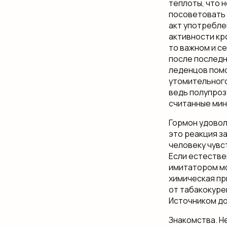
теплоты, что 
посоветовать
акт употребле
активности кр
то важном и с
после последн
леденцов помо
утомительного
ведь полупроз
считанные мин
Гормон удовол
это реакция з
человеку чувс
Если естестве
имитатором мо
химическая пр
от табакокуре
Источником до
Знакомства. Н