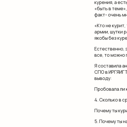
курения, а ест
«быть в теме»,
факт- очень м
«Кто не курит
армии, шутки 
якобы без куре
Естественно, 
все, то можно 
Я составила ан
СПО в ИРГЯИГТ
выводу:
Пробовала ли 
4. Сколько в 
Почему ты кур
5. Почему ты н