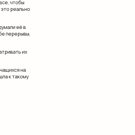
 все, чтобы
, это реально
думали её в
ебе перерывы,
атривать их
учащихся на
шла к такому