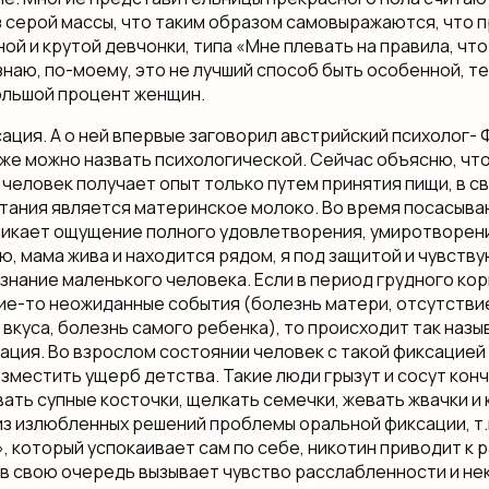
 серой массы, что таким образом самовыражаются, что 
й и крутой девчонки, типа «Мне плевать на правила, что 
знаю, по-моему, это не лучший способ быть особенной, т
ольшой процент женщин.
ация. А о ней впервые заговорил австрийский психолог- Ф
оже можно назвать психологической. Сейчас объясню, что 
человек получает опыт только путем принятия пищи, в 
тания является материнское молоко. Во время посасыва
никает ощущение полного удовлетворения, умиротворени
ю, мама жива и находится рядом, я под защитой и чувств
знание маленького человека. Если в период грудного ко
ие-то неожиданные события (болезнь матери, отсутстви
 вкуса, болезнь самого ребенка), то происходит так наз
ация. Во взрослом состоянии человек с такой фиксацией 
зместить ущерб детства. Такие люди грызут и сосут конч
ать супные косточки, щелкать семечки, жевать жвачки и 
из излюбленных решений проблемы оральной фиксации, т.
, который успокаивает сам по себе, никотин приводит к
о в свою очередь вызывает чувство расслабленности и н