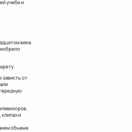
ей учебе и
вадцатом веке,
риобрело
арету.
 зависть от
тали
у вредную
телевизоров,
 клипах и
нием объема