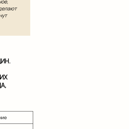
ное,
 делают
нут
ИН.
ГИХ
А,
ние