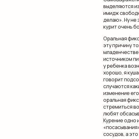
выделяются из
имидж свободно
делаю». Ну не 
курит очень б
Оральная фикс
эту причину т
младенчестве 
источником пи
у ребенка воз
хорошо, я куша
говорит подсо
случаются как
изменение его
оральная фикс
стремиться во
любят обсасыв
Курение одно 
«посасывания»
сосудов, а эт