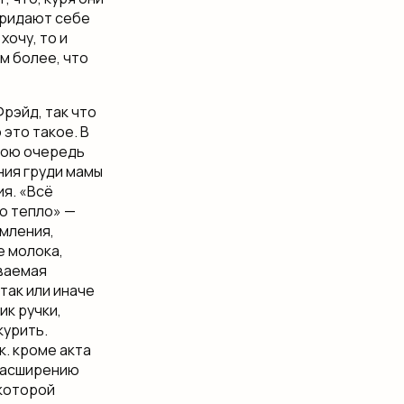
придают себе
хочу, то и
ем более, что
рэйд, так что
это такое. В
свою очередь
ния груди мамы
я. «Всё
ую тепло» —
рмления,
е молока,
ываемая
так или иначе
ик ручки,
курить.
к. кроме акта
 расширению
екоторой