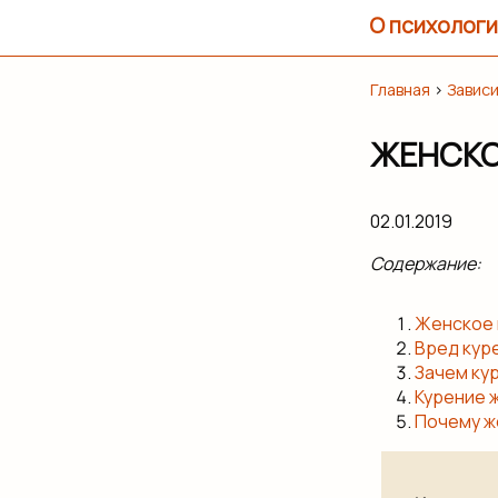
О психологи
Главная
›
Завис
ЖЕНСКО
02.01.2019
Содержание:
Женское 
Вред кур
Зачем ку
Курение 
Почему ж