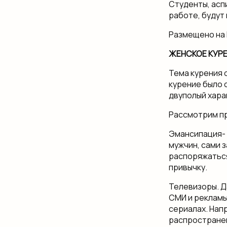
Студенты, асп
работе, будут
Размещено на h
ЖЕНСКОЕ
КУР
Тема курения о
курение было 
двуполый хара
Рассмотрим пр
Эмансипация- 
мужчин, сами 
распоряжаться
привычку.
Телевизоры. Д
СМИ и рекламы,
сериалах. Напр
распространен