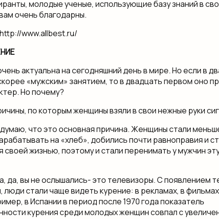
иранты, молодые ученые, использующие базу знаний в сво
 вам очень благодарны.
ttp://www.allbest.ru/
ЕНИЕ
чень актуальна на сегодняшний день в мире. Но если в д
скорее «мужским» занятием, то в двадцать первом оно п
ктер. Но почему?
ичины, по которым женщины взяли в свои нежные руки сиг
думаю, что это основная причина. Женщины стали меньше
зарабатывать на «хлеб», добились почти равноправия и с
 своей жизнью, поэтому и стали перенимать у мужчин эт
а, да, вы не ослышались- это телевизоры. С появлением 
 люди стали чаще видеть курение: в рекламах, в фильмах,
имер, в Испании в период после 1970 года показатель
ности курения среди молодых женщин совпал с увеличе