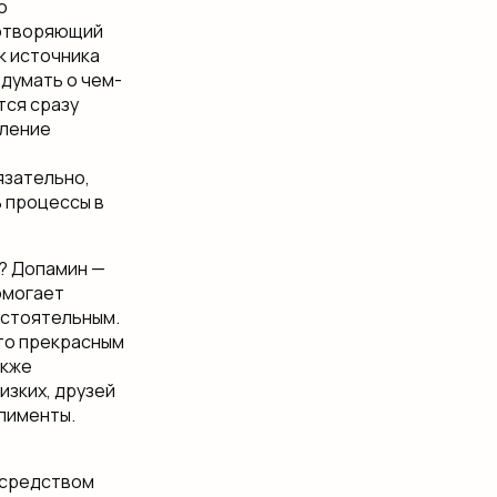
о
ротворяющий
к источника
одумать о чем-
тся сразу
бление
е
язательно,
ь процессы в
е? Допамин —
омогает
остоятельным.
 то прекрасным
акже
изких, друзей
лименты.
осредством