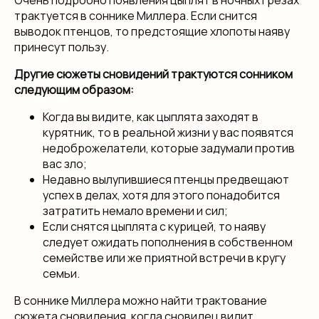
Очень подробно появления цыплят в ночных грезах
трактуется в соннике Миллера. Если снится
выводок птенцов, то предстоящие хлопоты наяву
принесут пользу.
Другие сюжеты сновидений трактуются сонником
следующим образом:
Когда вы видите, как цыплята заходят в
курятник, то в реальной жизни у вас появятся
недоброжелатели, которые задумали против
вас зло;
Недавно вылупившиеся птенцы предвещают
успех в делах, хотя для этого понадобится
затратить немало времени и сил;
Если снятся цыплята с курицей, то наяву
следует ожидать пополнения в собственном
семействе или же приятной встречи в кругу
семьи.
В соннике Миллера можно найти трактование
сюжета сновидения, когда сновидец видит