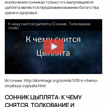
исключения сонниках только что вылупившиеся
цыплята являются предзнаменованием богатства,
удачи и здоровья.
К чему снится Цыплята (Сонник, Толкование
снов)
Источник: http://dommagii.org/sonnik/530-k-chemu-
snyatsya-cyplyata.html
СОННИК ЦЫПЛЯТА: К ЧЕМУ
СНЯТСЯ, ТОЛКОВАНИЕ И