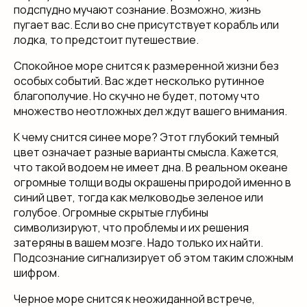
подспудно мучают сознание. Возможно, жизнь
пугает вас. Если во сне присутствует корабль или
лодка, то предстоит путешествие.
Спокойное море снится к размеренной жизни без
особых событий. Вас ждет несколько рутинное
благополучие. Но скучно не будет, потому что
множество неотложных дел ждут вашего внимания.
К чему снится синее море? Этот глубокий темный
цвет означает разные варианты смысла. Кажется,
что такой водоем не имеет дна. В реальном океане
огромные толщи воды окрашены природой именно в
синий цвет, тогда как мелководье зеленое или
голубое. Огромные скрытые глубины
символизируют, что проблемы и их решения
затеряны в вашем мозге. Надо только их найти.
Подсознание сигнализирует об этом таким сложным
шифром.
Черное море снится к неожиданной встрече,