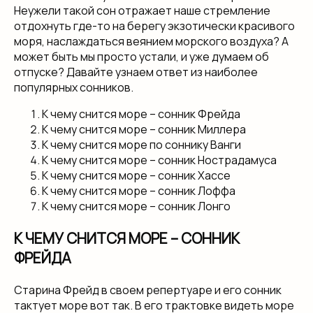
Неужели такой сон отражает наше стремление
отдохнуть где-то на берегу экзотически красивого
моря, наслаждаться веянием морского воздуха? А
может быть мы просто устали, и уже думаем об
отпуске? Давайте узнаем ответ из наиболее
популярных сонников.
К чему снится море – сонник Фрейда
К чему снится море – сонник Миллера
К чему снится море по соннику Ванги
К чему снится море – сонник Нострадамуса
К чему снится море – сонник Хассе
К чему снится море – сонник Лоффа
К чему снится море – сонник Лонго
К ЧЕМУ СНИТСЯ МОРЕ – СОННИК
ФРЕЙДА
Старина Фрейд в своем репертуаре и его сонник
тактует море вот так. В его трактовке видеть море