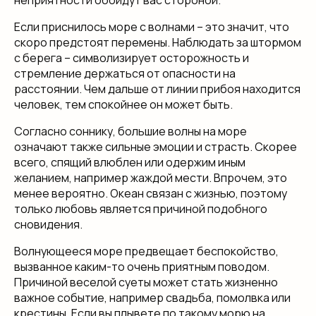
Если приснилось море с волнами – это значит, что
скоро предстоят перемены. Наблюдать за штормом
с берега – символизирует осторожность и
стремление держаться от опасности на
расстоянии. Чем дальше от линии прибоя находится
человек, тем спокойнее он может быть.
Согласно соннику, большие волны на море
означают также сильные эмоции и страсть. Скорее
всего, спящий влюблен или одержим иным
желанием, например жаждой мести. Впрочем, это
менее вероятно. Океан связан с жизнью, поэтому
только любовь является причиной подобного
сновидения.
Волнующееся море предвещает беспокойство,
вызванное каким-то очень приятным поводом.
Причиной веселой суеты может стать жизненно
важное событие, например свадьба, помолвка или
крестины. Если вы плывете по такому морю на