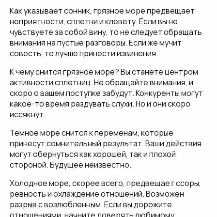
Как указывает сонник, грязное море предвещает
неприятности, сплетни и клевету. Если вы не
чувствуете за собой вину, то не следует обращать
внимания на пустые разговоры. Если же мучит
совесть, то лучше принести извинения.
К чему снится грязное море? Вы станете центром
активности сплетниц. Не обращайте внимания, и
скоро о вашем поступке забудут. Конкуренты могут
какое-то время раздувать слухи. Но и они скоро
иссякнут.
Темное море снится к переменам, которые
принесут сомнительный результат. Ваши действия
могут обернуться как хорошей, так и плохой
стороной. Будущее неизвестно.
Холодное море, скорее всего, предвещает ссоры,
ревность и охлаждение отношений. Возможен
разрыв с возлюбленным. Если вы дорожите
отношениями, начните доверять любимому