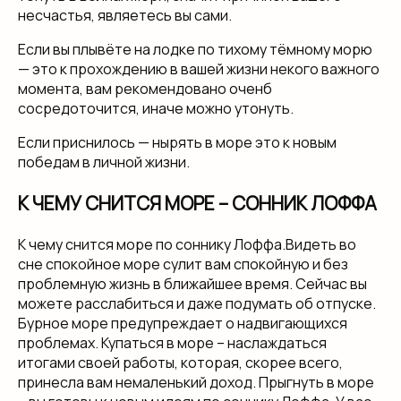
несчастья, являетесь вы сами.
Если вы плывёте на лодке по тихому тёмному морю
— это к прохождению в вашей жизни некого важного
момента, вам рекомендовано оченб
сосредоточится, иначе можно утонуть.
Если приснилось — нырять в море это к новым
победам в личной жизни.
К ЧЕМУ СНИТСЯ МОРЕ – СОННИК ЛОФФА
К чему снится море по соннику Лоффа.Видеть во
сне спокойное море сулит вам спокойную и без
проблемную жизнь в ближайшее время. Сейчас вы
можете расслабиться и даже подумать об отпуске.
Бурное море предупреждает о надвигающихся
проблемах. Купаться в море – наслаждаться
итогами своей работы, которая, скорее всего,
принесла вам немаленький доход. Прыгнуть в море