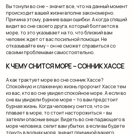
Вы тонули во сне – значит все, что на данный момент
происходит вашей жизни вполне закономерно.
Причина этому, ранние ваши ошибки. А когда спящий
видит во сне своего друга, который болтается в
море, то это указывает на то, что близкий вам
человек ждет от вас посильной помощи. Не
отказывайте ему – он не сможет справиться со
своими проблемами самостоятельно.
К ЧЕМУ СНИТСЯ МОРЕ – СОННИК ХАССЕ
А как трактует море во сне сонник Хассе?
Спокойную и слаженную жизнь пророчит Хассе тем
из вас, кто во сне увидел спокойное море. А если во
сне вы увидели бурное море – то вам предстоит
бурная жизнь. Когда человеку снится, что он
плавает в море, то стоит насторожиться – вы
затеяли опасные вещи. Видеть во сне падающего в
море человека, селит вам убытки, а если вы будете
тонуть в волнах моря, значит причиной вашего