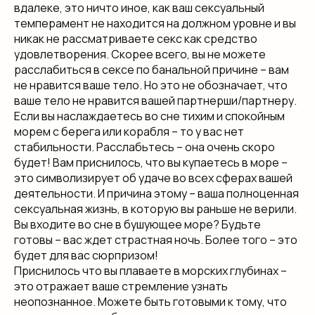
вдалеке, это ничто иное, как ваш сексуальный
темперамент не находится на должном уровне и вы
никак не рассматриваете секс как средство
удовлетворения. Скорее всего, вы не можете
расслабиться в сексе по банальной причине – вам
не нравится ваше тело. Но это не обозначает, что
ваше тело не нравится вашей партнерши/партнеру.
Если вы наслаждаетесь во сне тихим и спокойным
морем с берега или корабля – то у вас нет
стабильности. Расслабьтесь – она очень скоро
будет! Вам приснилось, что вы купаетесь в море –
это символизирует об удаче во всех сферах вашей
деятельности. И причина этому – ваша полноценная
сексуальная жизнь, в которую вы раньше не верили.
Вы входите во сне в бушующее море? Будьте
готовы – вас ждет страстная ночь. Более того – это
будет для вас сюрпризом!
Приснилось что вы плаваете в морских глубинах –
это отражает ваше стремление узнать
неопознанное. Можете быть готовыми к тому, что