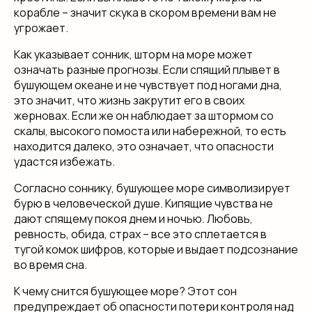
корабле – значит скука в скором времени вам не
угрожает.
Как указывает сонник, шторм на море может
означать разные прогнозы. Если спящий плывет в
бушующем океане и не чувствует под ногами дна,
это значит, что жизнь закрутит его в своих
жерновах. Если же он наблюдает за штормом со
скалы, высокого помоста или набережной, то есть
находится далеко, это означает, что опасности
удастся избежать.
Согласно соннику, бушующее море символизирует
бурю в человеческой душе. Кипящие чувства не
дают спящему покоя днем и ночью. Любовь,
ревность, обида, страх – все это сплетается в
тугой комок шифров, которые и выдает подсознание
во время сна.
К чему снится бушующее море? Этот сон
предупреждает об опасности потери контроля над