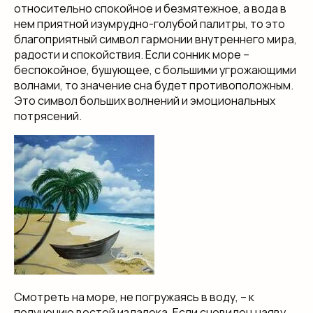
относительно спокойное и безмятежное, а вода в
нем приятной изумрудно-голубой палитры, то это
благоприятный символ гармонии внутреннего мира,
радости и спокойствия. Если сонник море –
беспокойное, бушующее, с большими угрожающими
волнами, то значение сна будет противоположным.
Это символ больших волнений и эмоциональных
потрясений.
Смотреть на море, не погружаясь в воду, – к
получению вестей издалека. Если сновидец наяву