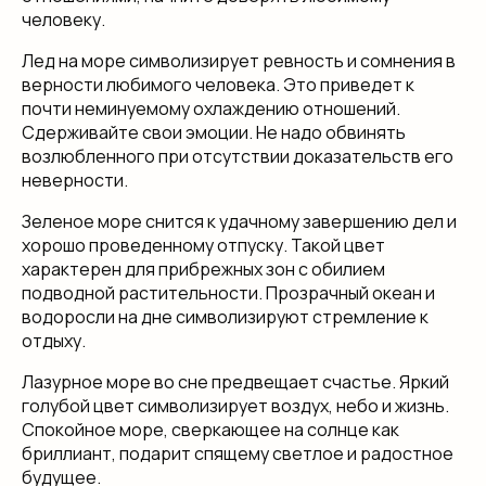
человеку.
Лед на море символизирует ревность и сомнения в
верности любимого человека. Это приведет к
почти неминуемому охлаждению отношений.
Сдерживайте свои эмоции. Не надо обвинять
возлюбленного при отсутствии доказательств его
неверности.
Зеленое море снится к удачному завершению дел и
хорошо проведенному отпуску. Такой цвет
характерен для прибрежных зон с обилием
подводной растительности. Прозрачный океан и
водоросли на дне символизируют стремление к
отдыху.
Лазурное море во сне предвещает счастье. Яркий
голубой цвет символизирует воздух, небо и жизнь.
Спокойное море, сверкающее на солнце как
бриллиант, подарит спящему светлое и радостное
будущее.