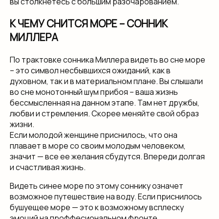
вы столкнетесь с большим разочарованием.
К ЧЕМУ СНИТСЯ МОРЕ – СОННИК
МИЛЛЕРА
По трактовке сонника Миллера видеть во сне море
– это символ несбывшихся ожиданий, как в
духовном, так и в материальном плане. Вы слышали
во сне монотонный шум прибоя – ваша жизнь
бессмысленная на данном этапе. Там нет дружбы,
любви и стремления. Скорее меняйте свой образ
жизни.
Если молодой женщине приснилось, что она
плавает в море со своим молодым человеком,
значит — все ее желания сбудутся. Впереди долгая
и счастливая жизнь.
Видеть синее море по этому соннику означет
возможное путешествие на воду. Если приснилось
бушуещее море — это к возможному всплеску
эмоций на проффесиональном фронте.