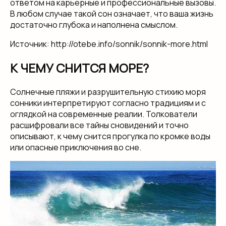
ответом на карьерные и профессиональные вызовы.
В любом случае такой сон означает, что ваша жизнь
достаточно глубока и наполнена смыслом.
Источник: http://otebe.info/sonnik/sonnik-more.html
К ЧЕМУ СНИТСЯ МОРЕ?
Солнечные пляжи и разрушительную стихию моря
сонники интерпретируют согласно традициям и с
оглядкой на современные реалии. Толкователи
расшифровали все тайны сновидений и точно
описывают, к чему снится прогулка по кромке воды
или опасные приключения во сне.