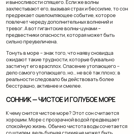
и выносливости спящего. Если же волны
захлестывают его, вызывая страх и бессилие, то сон
предрекает ошеломляющее событие, которое
повлечет череду дополнительных волнений и
тревог. А вот гигантские волны-цунами –
предвестники опасности, которая может быть
сильно преувеличена.
Тонуть в море – знак того, что наяву сновидца
ожидают такие трудности, которые буквально
застигнут его врасплох. Спасение утопающего –
дело самого утопающего, но… не всё так плохо; в
реальности следовало бы действовать более
бесстрашно, активнее и смелее.
СОННИК — ЧИСТОЕ И ГОЛУБОЕ МОРЕ
К чему снится чистое море? Этот сон считается
хорошим. Море с прозрачной водой предвещает
спокойную жизнь. Обычно чистота воды сочетается
со штилем, ведь бурная стихия не может быть