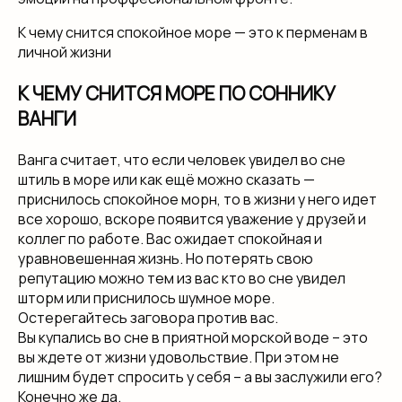
К чему снится спокойное море — это к перменам в
личной жизни
К ЧЕМУ СНИТСЯ МОРЕ ПО СОННИКУ
ВАНГИ
Ванга считает, что если человек увидел во сне
штиль в море или как ещё можно сказать —
приснилось спокойное морн, то в жизни у него идет
все хорошо, вскоре появится уважение у друзей и
коллег по работе. Вас ожидает спокойная и
уравновешенная жизнь. Но потерять свою
репутацию можно тем из вас кто во сне увидел
шторм или приснилось шумное море.
Остерегайтесь заговора против вас.
Вы купались во сне в приятной морской воде – это
вы ждете от жизни удовольствие. При этом не
лишним будет спросить у себя – а вы заслужили его?
Конечно же да.