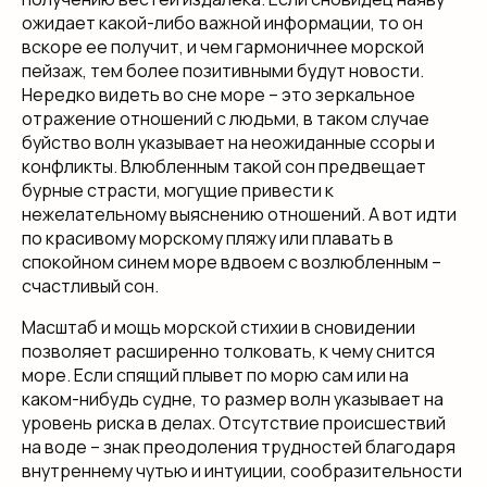
ожидает какой-либо важной информации, то он
вскоре ее получит, и чем гармоничнее морской
пейзаж, тем более позитивными будут новости.
Нередко видеть во сне море – это зеркальное
отражение отношений с людьми, в таком случае
буйство волн указывает на неожиданные ссоры и
конфликты. Влюбленным такой сон предвещает
бурные страсти, могущие привести к
нежелательному выяснению отношений. А вот идти
по красивому морскому пляжу или плавать в
спокойном синем море вдвоем с возлюбленным –
счастливый сон.
Масштаб и мощь морской стихии в сновидении
позволяет расширенно толковать, к чему снится
море. Если спящий плывет по морю сам или на
каком-нибудь судне, то размер волн указывает на
уровень риска в делах. Отсутствие происшествий
на воде – знак преодоления трудностей благодаря
внутреннему чутью и интуиции, сообразительности