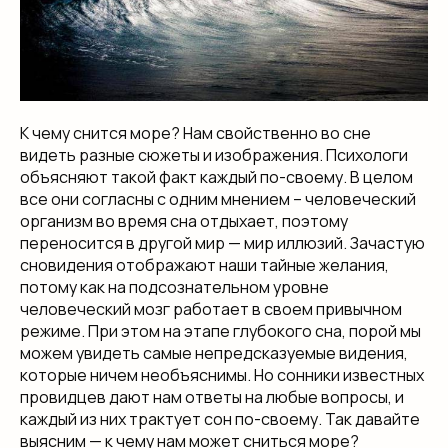
К чему снится море? Нам свойственно во сне
видеть разные сюжеты и изображения. Психологи
объясняют такой факт каждый по-своему. В целом
все они согласны с одним мнением – человеческий
организм во время сна отдыхает, поэтому
переносится в другой мир — мир иллюзий. Зачастую
сновидения отображают наши тайные желания,
потому как на подсознательном уровне
человеческий мозг работает в своем привычном
режиме. При этом на этапе глубокого сна, порой мы
можем увидеть самые непредсказуемые видения,
которые ничем необъяснимы. Но сонники известных
провидцев дают нам ответы на любые вопросы, и
каждый из них трактует сон по-своему. Так давайте
выясним — к чему нам может сниться море?