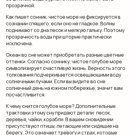
прозрачной.
Как пишет сонник, чистое море не фиксируется в
сознании спящего, если оно не гладкое. Волны
поднимают со дна песок и мелкую гальку. Поэтому
прозрачность воды при шторме практически
исключена.
Океан во сне может приобретать разные цветные
оттенки. Согласно соннику, чистое голубое море
символизирует счастливую жизнь. Верность этого
толкования подчеркивается освещающими воду
солнечными лучами. Если вы видите во сне
солнечный день на южном побережье, значит вам
посчастливится.
К чему снится голубое море? Дополнительные
трактовки этому сну придают детали: песок,
деревья, чайки, корабли. В вашем сновидении
присутствуют птицы, летающие или сидящие на
берегу. Это означает тревогу и страх, которые