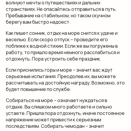
волнуют мечты о путешествиях и дальних
странствиях. Не опасайтесь отправиться в путь.
Пребывание на стабильном, но таком скучном
берегу вам быстро надоест.
Как пишет сонник, отдых на море снится к удаче и
веселью. Если скоро отпуск – проведите его
поближе к водной стихии. Если же вы погружены в
работу, то пришло время немного расслабиться и
отдохнуть. Пора устроить себе праздник.
Если приснились горы и море – значит вас ждут
серьезные испытания. Преодолев их, вы можете
рассчитывать на достойную награду. Возможно, это
будет повышение по службе.
Собираться на море – означает нуждаться в
отдыхе. Вы слишком много работаете и сильно
устаете. Пришла пора отдохнуть, иначе постоянное
напряжение может привести к серьезным
последствиям. Собирать чемодан – значит