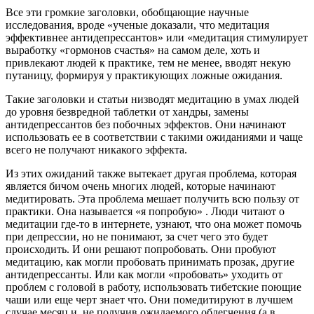
Все эти громкие заголовки, обобщающие научные
исследования, вроде «ученые доказали, что медитация
эффективнее антидепрессантов» или «медитация стимулирует
выработку «гормонов счастья» на самом деле, хоть и
привлекают людей к практике, тем не менее, вводят некую
путаницу, формируя у практикующих ложные ожидания.
Такие заголовки и статьи низводят медитацию в умах людей
до уровня безвредной таблетки от хандры, замены
антидепрессантов без побочных эффектов. Они начинают
использовать ее в соответствии с такими ожиданиями и чаще
всего не получают никакого эффекта.
Из этих ожиданий также вытекает другая проблема, которая
является бичом очень многих людей, которые начинают
медитировать. Эта проблема мешает получить всю пользу от
практики. Она называется «я попробую» . Люди читают о
медитации где-то в интернете, узнают, что она может помочь
при депрессии, но не понимают, за счет чего это будет
происходить. И они решают попробовать. Они пробуют
медитацию, как могли пробовать принимать прозак, другие
антидепрессанты. Или как могли «пробовать» уходить от
проблем с головой в работу, использовать тибетские поющие
чаши или еще черт знает что. Они помедитируют в лучшем
случае месяц и, не получив ожидаемого облегчения (а в