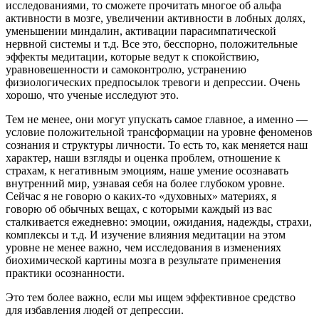
исследованиями, то сможете прочитать многое об альфа
активности в мозге, увеличении активности в лобных долях,
уменьшении миндалин, активации парасимпатической
нервной системы и т.д. Все это, бесспорно, положительные
эффекты медитации, которые ведут к спокойствию,
уравновешенности и самоконтролю, устранению
физиологических предпосылок тревоги и депрессии. Очень
хорошо, что ученые исследуют это.
Тем не менее, они могут упускать самое главное, а именно —
условие положительной трансформации на уровне феноменов
сознания и структуры личности. То есть то, как меняется наш
характер, наши взгляды и оценка проблем, отношение к
страхам, к негативным эмоциям, наше умение осознавать
внутренний мир, узнавая себя на более глубоком уровне.
Сейчас я не говорю о каких-то «духовных» материях, я
говорю об обычных вещах, с которыми каждый из вас
сталкивается ежедневно: эмоции, ожидания, надежды, страхи,
комплексы и т.д. И изучение влияния медитации на этом
уровне не менее важно, чем исследования в изменениях
биохимической картины мозга в результате применения
практики осознанности.
Это тем более важно, если мы ищем эффективное средство
для избавления людей от депрессии.