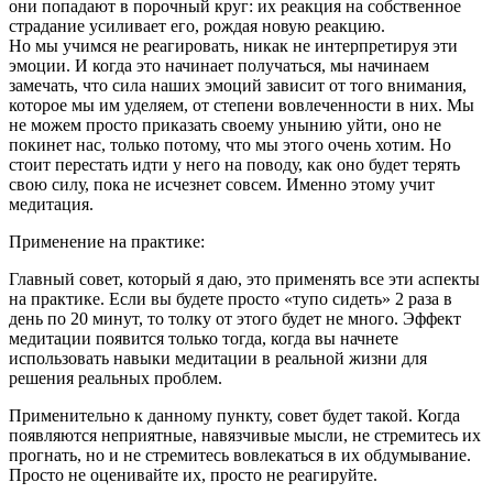
они попадают в порочный круг: их реакция на собственное
страдание усиливает его, рождая новую реакцию.
Но мы учимся не реагировать, никак не интерпретируя эти
эмоции. И когда это начинает получаться, мы начинаем
замечать, что сила наших эмоций зависит от того внимания,
которое мы им уделяем, от степени вовлеченности в них. Мы
не можем просто приказать своему унынию уйти, оно не
покинет нас, только потому, что мы этого очень хотим. Но
стоит перестать идти у него на поводу, как оно будет терять
свою силу, пока не исчезнет совсем. Именно этому учит
медитация.
Применение на практике:
Главный совет, который я даю, это применять все эти аспекты
на практике. Если вы будете просто «тупо сидеть» 2 раза в
день по 20 минут, то толку от этого будет не много. Эффект
медитации появится только тогда, когда вы начнете
использовать навыки медитации в реальной жизни для
решения реальных проблем.
Применительно к данному пункту, совет будет такой. Когда
появляются неприятные, навязчивые мысли, не стремитесь их
прогнать, но и не стремитесь вовлекаться в их обдумывание.
Просто не оценивайте их, просто не реагируйте.