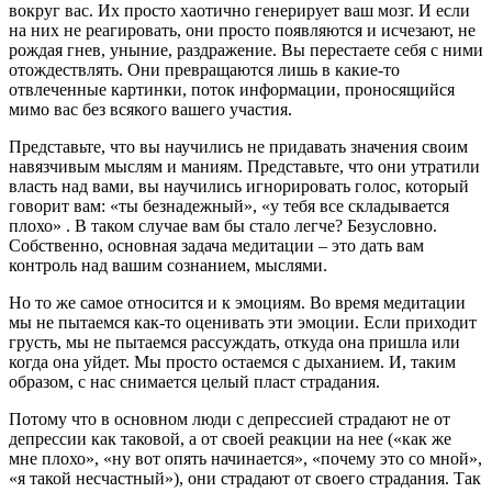
вокруг вас. Их просто хаотично генерирует ваш мозг. И если
на них не реагировать, они просто появляются и исчезают, не
рождая гнев, уныние, раздражение. Вы перестаете себя с ними
отождествлять. Они превращаются лишь в какие-то
отвлеченные картинки, поток информации, проносящийся
мимо вас без всякого вашего участия.
Представьте, что вы научились не придавать значения своим
навязчивым мыслям и маниям. Представьте, что они утратили
власть над вами, вы научились игнорировать голос, который
говорит вам: «ты безнадежный», «у тебя все складывается
плохо» . В таком случае вам бы стало легче? Безусловно.
Собственно, основная задача медитации – это дать вам
контроль над вашим сознанием, мыслями.
Но то же самое относится и к эмоциям. Во время медитации
мы не пытаемся как-то оценивать эти эмоции. Если приходит
грусть, мы не пытаемся рассуждать, откуда она пришла или
когда она уйдет. Мы просто остаемся с дыханием. И, таким
образом, с нас снимается целый пласт страдания.
Потому что в основном люди с депрессией страдают не от
депрессии как таковой, а от своей реакции на нее («как же
мне плохо», «ну вот опять начинается», «почему это со мной»,
«я такой несчастный»), они страдают от своего страдания. Так