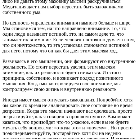
либо не давать этому маховику мыслей раскручиваться.
Медитация дает нам выбор перестать быть заложниками
собственного ума.
Но ценность управления внимания намного больше и шире.
Мы становимся тем, на что направлено внимание. То, что
одни люди называют истиной, это, на самом деле то, что
занимает их внимание. Если человек постоянно думает о том,
что он ничтожество, то эта установка становится истинной
для него, потому что он как бы дает этим мыслям ход.
Развиваясь в его мышлении, они формируют его внутреннюю
реальность. Но стоит перестать уделять этим мыслям
внимание, как их реальность будет снижаться. Из этого
принципа, собственно, и возникает подход позитивного
мышления. Когда мы контролируем свое внимание, мы
контролируем свою жизнь и внутреннюю реальность.
Иногда имеет смысл отпускать самоанализ. Попробуйте хотя
бы какое-то время не анализировать свое состояние во время
депрессии. Когда эти мысли начинают вас одолевать, просто
не реагируйте, как я говорил в прошлом пункте. Вам может
казаться, что произойдет что-то ужасное, если вы не будете
мучать себя вопросами: «откуда это» и «почему» . Но просто
поэкспериментируйте, постарайтесь хотя бы на неделю
отказаться от самоанализа в состоянии депрессии. И смотрите,