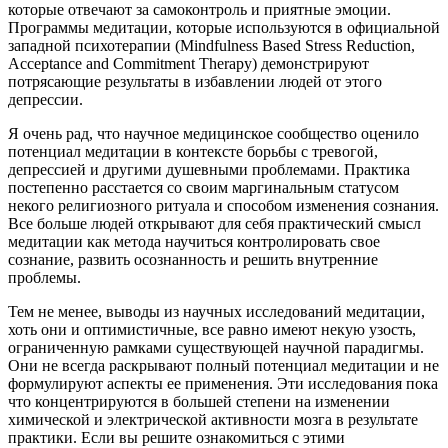
которые отвечают за самоконтроль и приятные эмоции.
Программы медитации, которые используются в официальной
западной психотерапии (Mindfulness Based Stress Reduction,
Acceptance and Commitment Therapy) демонстрируют
потрясающие результаты в избавлении людей от этого
депрессии.
Я очень рад, что научное медицинское сообщество оценило
потенциал медитации в контексте борьбы с тревогой,
депрессией и другими душевными проблемами. Практика
постепенно расстается со своим маргинальным статусом
некого религиозного ритуала и способом изменения сознания.
Все больше людей открывают для себя практический смысл
медитации как метода научиться контролировать свое
сознание, развить осознанность и решить внутренние
проблемы.
Тем не менее, выводы из научных исследований медитации,
хоть они и оптимистичные, все равно имеют некую узость,
ограниченную рамками существующей научной парадигмы.
Они не всегда раскрывают полный потенциал медитации и не
формулируют аспекты ее применения. Эти исследования пока
что концентрируются в большей степени на изменении
химической и электрической активности мозга в результате
практики. Если вы решите ознакомиться с этими