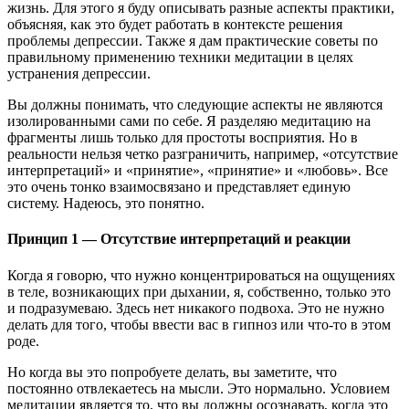
жизнь. Для этого я буду описывать разные аспекты практики,
объясняя, как это будет работать в контексте решения
проблемы депрессии. Также я дам практические советы по
правильному применению техники медитации в целях
устранения депрессии.
Вы должны понимать, что следующие аспекты не являются
изолированными сами по себе. Я разделяю медитацию на
фрагменты лишь только для простоты восприятия. Но в
реальности нельзя четко разграничить, например, «отсутствие
интерпретаций» и «принятие», «принятие» и «любовь». Все
это очень тонко взаимосвязано и представляет единую
систему. Надеюсь, это понятно.
Принцип 1 — Отсутствие интерпретаций и реакции
Когда я говорю, что нужно концентрироваться на ощущениях
в теле, возникающих при дыхании, я, собственно, только это
и подразумеваю. Здесь нет никакого подвоха. Это не нужно
делать для того, чтобы ввести вас в гипноз или что-то в этом
роде.
Но когда вы это попробуете делать, вы заметите, что
постоянно отвлекаетесь на мысли. Это нормально. Условием
медитации является то, что вы должны осознавать, когда это