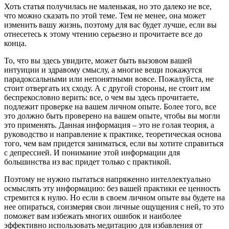
Хоть статья получилась не маленькая, но это далеко не все,
что можно сказать по этой теме. Тем не менее, она может
изменить вашу жизнь, поэтому для вас будет лучше, если вы
отнесетесь к этому чтению серьезно и прочитаете все до
конца.
То, что вы здесь увидите, может быть вызовом вашей
интуиции и здравому смыслу, а многие вещи покажутся
парадоксальными или непонятными вовсе. Пожалуйста, не
стоит отвергать их сходу. А с другой стороны, не стоит им
беспрекословно верить: все, о чем вы здесь прочитаете,
подлежит проверке на вашем личном опыте. Более того, все
это должно быть проверено на вашем опыте, чтобы вы могли
это применять. Данная информация – это не голая теория, а
руководство и направление к практике, теоретическая основа
того, чем вам придется заниматься, если вы хотите справиться
с депрессией. И понимание этой информации для
большинства из вас придет только с практикой.
Поэтому не нужно пытаться напряженно интеллектуально
осмыслять эту информацию: без вашей практики ее ценность
стремится к нулю. Но если в своем личном опыте вы будете на
нее опираться, соизмеряя свои личные ощущения с ней, то это
поможет вам избежать многих ошибок и наиболее
эффективно использовать медитацию для избавления от