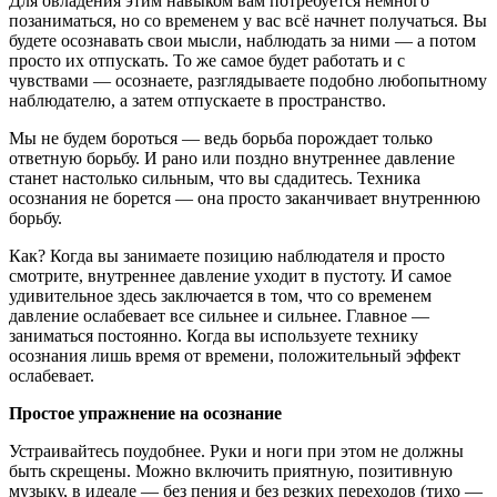
Для овладения этим навыком вам потребуется немного
позаниматься, но со временем у вас всё начнет получаться. Вы
будете осознавать свои мысли, наблюдать за ними — а потом
просто их отпускать. То же самое будет работать и с
чувствами — осознаете, разглядываете подобно любопытному
наблюдателю, а затем отпускаете в пространство.
Мы не будем бороться — ведь борьба порождает только
ответную борьбу. И рано или поздно внутреннее давление
станет настолько сильным, что вы сдадитесь. Техника
осознания не борется — она просто заканчивает внутреннюю
борьбу.
Как? Когда вы занимаете позицию наблюдателя и просто
смотрите, внутреннее давление уходит в пустоту. И самое
удивительное здесь заключается в том, что со временем
давление ослабевает все сильнее и сильнее. Главное —
заниматься постоянно. Когда вы используете технику
осознания лишь время от времени, положительный эффект
ослабевает.
Простое упражнение на осознание
Устраивайтесь поудобнее. Руки и ноги при этом не должны
быть скрещены. Можно включить приятную, позитивную
музыку, в идеале — без пения и без резких переходов (тихо —