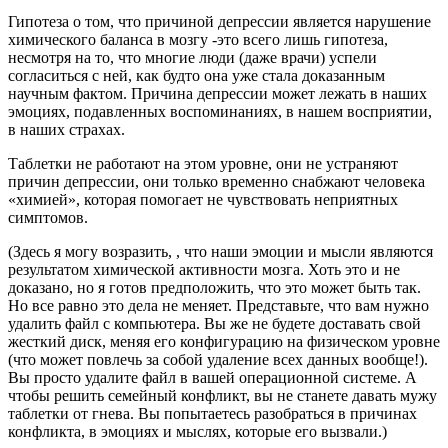
Гипотеза о том, что причиной депрессии является нарушение
химического баланса в мозгу -это всего лишь гипотеза,
несмотря на то, что многие люди (даже врачи) успели
согласиться с ней, как будто она уже стала доказанным
научным фактом. Причина депрессии может лежать в наших
эмоциях, подавленных воспоминаниях, в нашем восприятии,
в наших страхах.
Таблетки не работают на этом уровне, они не устраняют
причин депрессии, они только временно снабжают человека
«химией», которая помогает не чувствовать неприятных
симптомов.
(Здесь я могу возразить, , что наши эмоции и мысли являются
результатом химической активности мозга. Хоть это и не
доказано, но я готов предположить, что это может быть так.
Но все равно это дела не меняет. Представьте, что вам нужно
удалить файл с компьютера. Вы же не будете доставать свой
жесткий диск, меняя его конфигурацию на физическом уровне
(что может повлечь за собой удаление всех данных вообще!).
Вы просто удалите файл в вашей операционной системе. А
чтобы решить семейный конфликт, вы не станете давать мужу
таблетки от гнева. Вы попытаетесь разобраться в причинах
конфликта, в эмоциях и мыслях, которые его вызвали.)