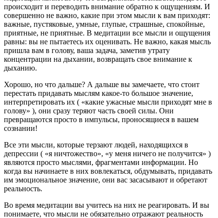
происходит и переводить внимание обратно к ощущениям. И
совершенно не важно, какие при этом мысли к вам приходят:
важные, пустяковые, умные, глупые, страшные, спокойные,
приятные, не приятные. В медитации все мысли и ощущения
равны: вы не пытаетесь их оценивать. Не важно, какая мысль
пришла вам в голову, ваша задача, заметив утрату
концентрации на дыхании, возвращать свое внимание к
дыханию.
Хорошо, но что дальше? А дальше вы замечаете, что стоит
перестать придавать мыслям какое-то большое значение,
интерпретировать их ( «какие ужасные мысли приходят мне в
голову» ), они сразу теряют часть своей силы. Они
превращаются просто в импульсы, проносящиеся в вашем
сознании!
Все эти мысли, которые терзают людей, находящихся в
депрессии ( «я ничтожество», «у меня ничего не получится» )
являются просто мыслями, фрагментами информации. Но
когда вы начинаете в них вовлекаться, обдумывать, придавать
им эмоциональное значение, они вас засасывают и обретают
реальность.
Во время медитации вы учитесь на них не реагировать. И вы
понимаете, что мысли не обязательно отражают реальность