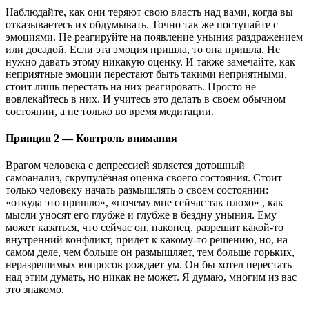
Наблюдайте, как они теряют свою власть над вами, когда вы
отказываетесь их обдумывать. Точно так же поступайте с
эмоциями. Не реагируйте на появление уныния раздражением
или досадой. Если эта эмоция пришла, то она пришла. Не
нужно давать этому никакую оценку. И также замечайте, как
неприятные эмоции перестают быть такими неприятными,
стоит лишь перестать на них реагировать. Просто не
вовлекайтесь в них. И учитесь это делать в своем обычном
состоянии, а не только во время медитации.
Принцип 2 — Контроль внимания
Врагом человека с депрессией является дотошный
самоанализ, скрупулёзная оценка своего состояния. Стоит
только человеку начать размышлять о своем состоянии:
«откуда это пришло», «почему мне сейчас так плохо» , как
мысли уносят его глубже и глубже в бездну уныния. Ему
может казаться, что сейчас он, наконец, разрешит какой-то
внутренний конфликт, придет к какому-то решению, но, на
самом деле, чем больше он размышляет, тем больше горьких,
неразрешимых вопросов рождает ум. Он бы хотел перестать
над этим думать, но никак не может. Я думаю, многим из вас
это знакомо.