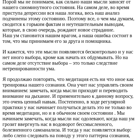
Порой мы не понимаем, как сильно наши мысли зависят от
нашего сиюминутного состояния. На самом деле, во время
приступа депрессии вся наша логика, весь наш анализ
подчинены этому состоянию. Поэтому все, о чем мы думаем,
сводится к горьким фактам и неутешительным выводам,
которые, в свою очередь, рождают новое страдание.
Наш ум становится нашим врагом, а наша ошибка состоит в
том, что мы принимаем его за друга и помощника.
И кажется, что эти мысли появляются бесконтрольно и у нас
нет иного выбора, кроме как начать их обдумывать. Но на
самом деле отсутствие выбора – это только следствие
нетренированности ума.
Я продолжаю повторять, что медитация есть ни что иное как
тренировка нашего сознания. Она учит нас управлять своим
вниманием: замечать, когда мысли приходят и переводить
внимание на дыхание. И применительно к данному вопросу,
это очень ценный навык. Постепенно, в ходе регулярной
практики у нас начинает получаться делать это не только во
время медитации, но и в обычном своем состоянии . Мы
начинаем замечать, когда мысли нас одолевают, когда наш ум
грозит ввергнуть нас в водоворот бессмысленного,
болезненного самоанализа. И тогда у нас появляется выбор:
либо слепо следовать на поводу у этого паттерна сознания,