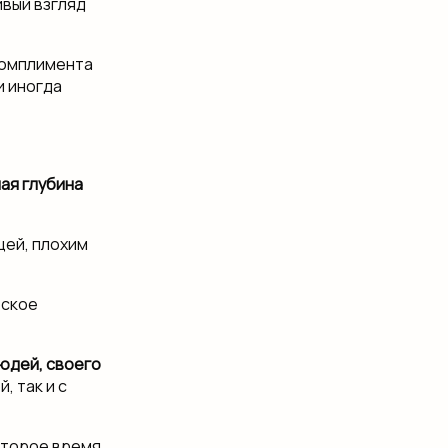
ивый взгляд
комплимента
и иногда
ая глубина
цей, плохим
еское
юдей, своего
, так и с
которое время