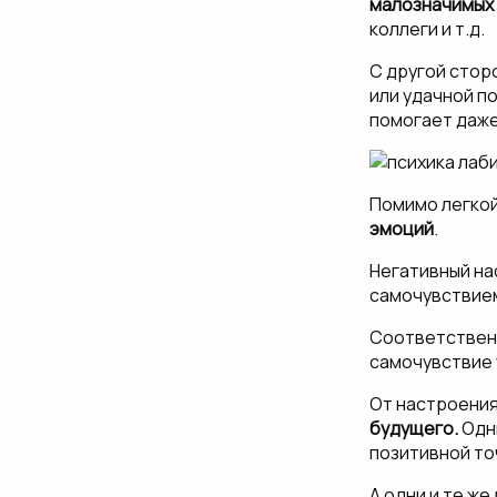
малозначимых
коллеги и т.д.
С другой стор
или удачной п
помогает даже
Помимо легко
эмоций
.
Негативный на
самочувствием
Соответственн
самочувствие 
От настроения
будущего.
Одни
позитивной то
А одни и те ж