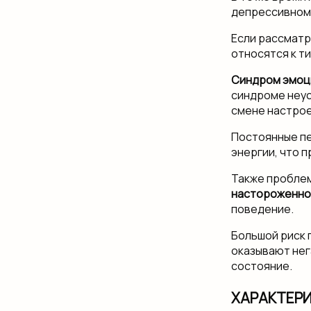
депрессивном 
Если рассмат
относятся к т
Синдром эмоц
синдроме неус
смене настрое
Постоянные пе
энергии, что 
Также проблем
настороженно
поведение.
Большой риск 
оказывают нег
состояние.
ХАРАКТЕР