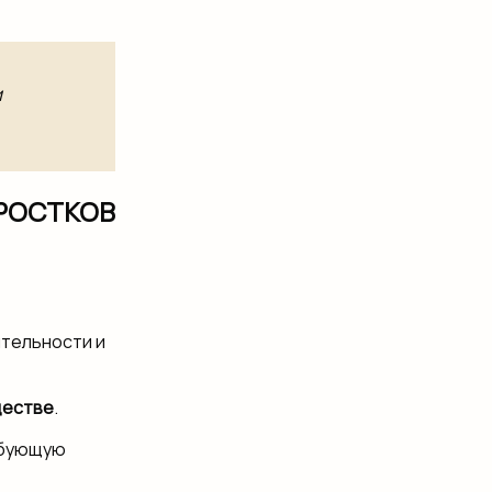
и
ДРОСТКОВ
ятельности и
ществе
.
ебующую