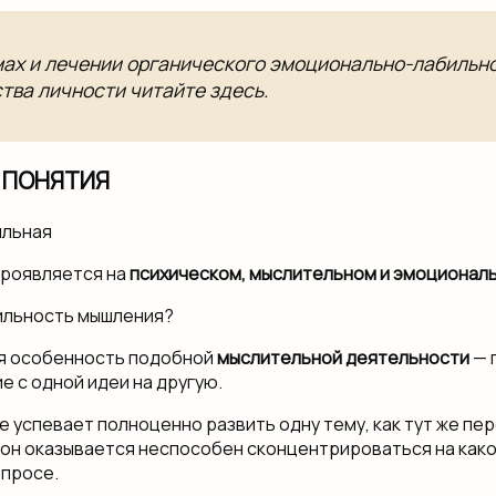
ах и лечении органического эмоционально-лабильн
тва личности читайте здесь.
 ПОНЯТИЯ
проявляется на
психическом, мыслительном и эмоционал
ильность мышления?
я особенность подобной
мыслительной деятельности
— 
е с одной идеи на другую.
е успевает полноценно развить одну тему, как тут же пер
е он оказывается неспособен сконцентрироваться на как
просе.