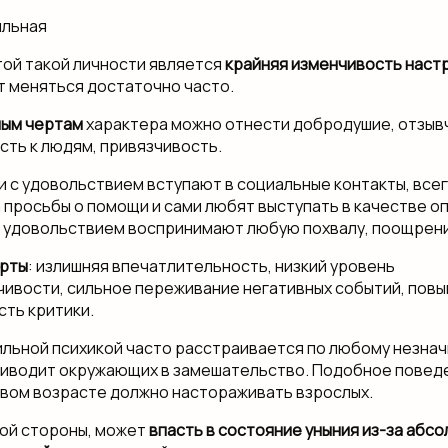
ой такой личности является
крайняя изменчивость наст
 меняться достаточно часто.
ым чертам
характера можно отнести добродушие, отзыв
ть к людям, привязчивость.
и с удовольствием вступают в социальные контакты, все
 просьбы о помощи и сами любят выступать в качестве о
с удовольствием воспринимают любую похвалу, поощрени
ерты
: излишняя впечатлительность, низкий уровень
ивости, сильное переживание негативных событий, пов
ть критики.
ильной психикой часто расстраивается по любому незна
риводит окружающих в замешательство. Подобное повед
вом возрасте должно настораживать взрослых.
ной стороны, может
впасть в состояние уныния из-за абс