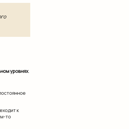
ого
ьном уровнях
.
постоянное
еходит к
ом-то