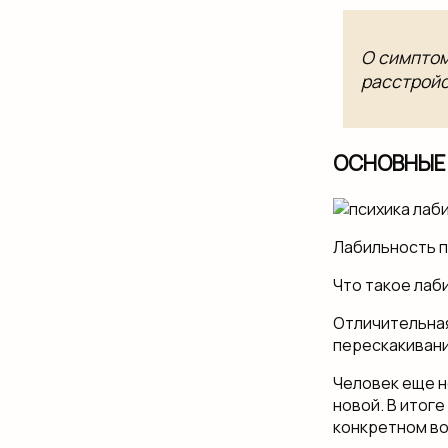
О симптом
расстройс
ОСНОВНЫЕ
Лабильность 
Что такое лаб
Отличительна
перескакивани
Человек еще н
новой. В итог
конкретном во