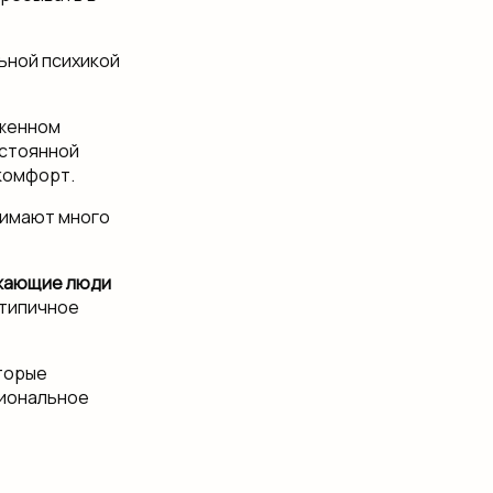
льной психикой
аженном
остоянной
комфорт.
нимают много
жающие люди
типичное
торые
циональное