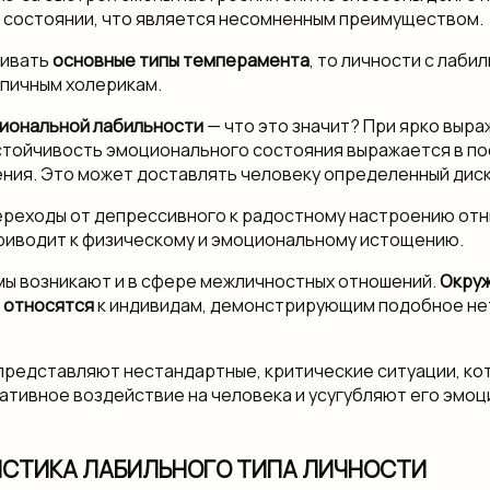
состоянии, что является несомненным преимуществом.
ривать
основные типы темперамента
, то личности с лаби
ипичным холерикам.
иональной лабильности
— что это значит? При ярко выр
тойчивость эмоционального состояния выражается в п
ния. Это может доставлять человеку определенный дис
реходы от депрессивного к радостному настроению от
приводит к физическому и эмоциональному истощению.
ы возникают и в сфере межличностных отношений.
Окру
 относятся
к индивидам, демонстрирующим подобное не
представляют нестандартные, критические ситуации, ко
ативное воздействие на человека и усугубляют его эмо
ИСТИКА ЛАБИЛЬНОГО ТИПА ЛИЧНОСТИ