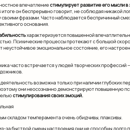
ностное впечатление
стимулирует развитие его мысли в
 В итоге он беспрерывно говорит, не соблюдая никакой л
 своими фразами. Часто наблюдается беспричинный сме
ективного основания.
лабильность
характеризуется повышенной впечатлитель
тью. Психические процессы протекают с большой скор
 неустойчивое эмоциональное состояние, его настрое
хика часто встречается у людей творческих профессий —
удожников.
 деятельность возможна только при наличии глубоких пе
поэтому они неосознанно демонстрируют повышенную п
целью
стимулирования своих эмоций.
ым складом темперамента очень обидчивы, плаксивы.
 из-за быстрой смены настроения они не способны долго 