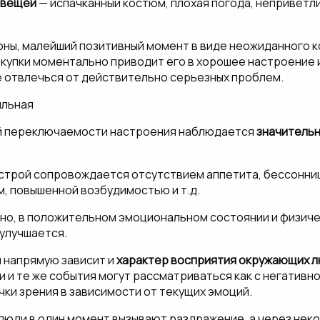
 вещей
— испачканный костюм, плохая погода, неприветл
оны, малейший позитивный момент в виде неожиданного 
окупки моментально приводит его в хорошее настроение 
 отвлечься от действительно серьезных проблем.
й переключаемости настроения наблюдается
значительн
строй сопровождается отсутствием аппетита, бессонни
, повышенной возбудимостью и т.д.
о, в положительном эмоциональном состоянии и физич
улучшается.
 напрямую зависит и
характер восприятия окружающих л
 и те же события могут рассматриваться как с негативной
чки зрения в зависимости от текущих эмоций.
е люди в один момент вызывают раздражение, а через не