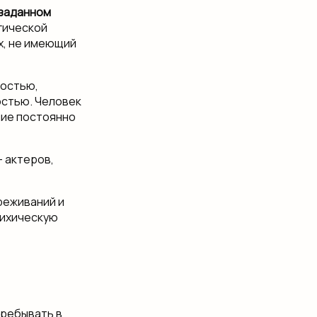
 заданном
огической
х, не имеющий
ностью,
остью. Человек
ние постоянно
 актеров,
реживаний и
сихическую
пребывать в