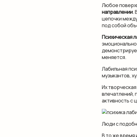
Любое поверх
направлении
.
цепочки между
под собой объ
Психическая 
эмоциональнос
демонстрирует
меняется.
Лабильная пси
музыкантов, х
Их творческая
впечатлений, 
активность с 
Люди с подобн
В то же время