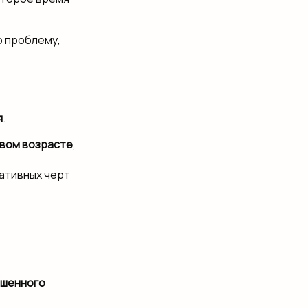
 проблему,
я
.
овом возрасте
,
ативных черт
ышенного