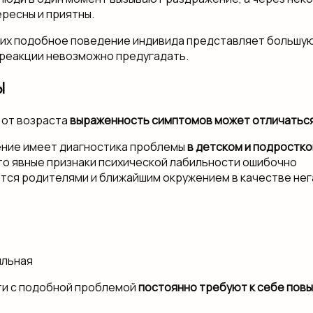
ересны и приятны.
их подобное поведение индивида представляет большую
 реакции невозможно предугадать.
Ы
 от возраста
выраженность симптомов может отличатьс
ение имеет диагностика проблемы
в детском и подростк
то явные признаки психической лабильности ошибочно
ся родителями и ближайшим окружением в качестве нег
ти с подобной проблемой
постоянно требуют к себе пов