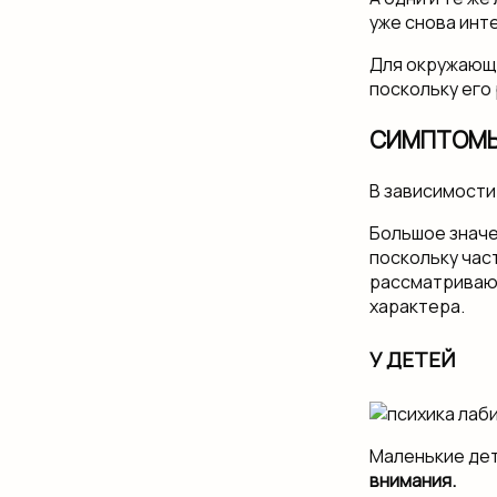
уже снова инт
Для окружающ
поскольку его
СИМПТОМ
В зависимости
Большое знач
поскольку час
рассматривают
характера.
У ДЕТЕЙ
Маленькие де
внимания.