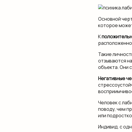
Основной черт
которое может
К
положительн
расположеннос
Такие личност
отзываются на
объекта. Они 
Негативные ч
стрессоустойч
восприимчивос
Человек с лаб
поводу, чем п
или подростко
Индивид, с од