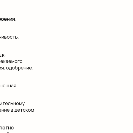
роения
,
чивость,
гда
пекаемого
я, одобрение.
ышенная
чительному
ение в детском
олютно